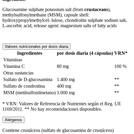
Glucosamine sulphate potassium salt (from
crustaceans
),
methylsulfonylmethane (MSM), capsule shell:
hydroxypropylmethylcel- lulose, chondroitin sulphate sodium salt,
L-ascorbic acid, release agent: magnesium salts of fatty acids
Valores nutricionales por dosis diaria
Ingredientes
por dosis diaria (4 cápsulas)
VRN*
Vitaminas
Vitamina C
80 mg
100 %
Otras sustancias
Sulfato de D-glucosamina
1.400 mg
**
Sulfato de condroitina
400 mg
**
MSM (metilsulfonilmetano)
1.000 mg
**
* VRN: Valores de Referencia de Nutrientes según el Reg. UE
1169/2011. ** No hay recomendaciones disponibles.
Alérgenos
Contiene crustáceos (sulfato de glucosamina de crustáceos)