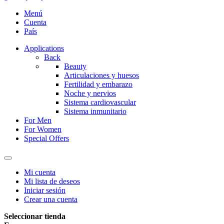
Menú
Cuenta
País
Applications
Back
Beauty
Articulaciones y huesos
Fertilidad y embarazo
Noche y nervios
Sistema cardiovascular
Sistema inmunitario
For Men
For Women
Special Offers
Mi cuenta
Mi lista de deseos
Iniciar sesión
Crear una cuenta
Seleccionar tienda