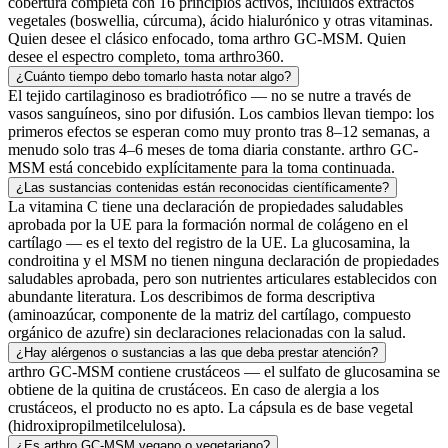
cobertura completa con 16 principios activos, incluidos extractos
vegetales (boswellia, cúrcuma), ácido hialurónico y otras vitaminas.
Quien desee el clásico enfocado, toma arthro GC-MSM. Quien
desee el espectro completo, toma arthro360.
¿Cuánto tiempo debo tomarlo hasta notar algo?
El tejido cartilaginoso es bradiotrófico — no se nutre a través de
vasos sanguíneos, sino por difusión. Los cambios llevan tiempo: los
primeros efectos se esperan como muy pronto tras 8–12 semanas, a
menudo solo tras 4–6 meses de toma diaria constante. arthro GC-
MSM está concebido explícitamente para la toma continuada.
¿Las sustancias contenidas están reconocidas científicamente?
La vitamina C tiene una declaración de propiedades saludables
aprobada por la UE para la formación normal de colágeno en el
cartílago — es el texto del registro de la UE. La glucosamina, la
condroitina y el MSM no tienen ninguna declaración de propiedades
saludables aprobada, pero son nutrientes articulares establecidos con
abundante literatura. Los describimos de forma descriptiva
(aminoazúcar, componente de la matriz del cartílago, compuesto
orgánico de azufre) sin declaraciones relacionadas con la salud.
¿Hay alérgenos o sustancias a las que deba prestar atención?
arthro GC-MSM contiene crustáceos — el sulfato de glucosamina se
obtiene de la quitina de crustáceos. En caso de alergia a los
crustáceos, el producto no es apto. La cápsula es de base vegetal
(hidroxipropilmetilcelulosa).
¿Es arthro GC-MSM vegano o vegetariano?