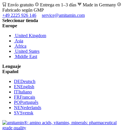
Envío gratuito
Entrega en 1–3 días
Made in Germany
Fabricado según GMP
+49 2225 926 146
service@amitamin.com
Seleccionar tienda
Europe
United Kingdom
Asia
Africa
United States
Middle East
Lenguaje
Español
DE
Deutsch
EN
English
IT
Italiano
FR
Français
PO
Português
NE
Nederlands
SV
Svensk