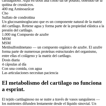
cartilaginoso. Aquí en dosis alta como sal de potasio, obtenido de la
quitina de crustáceos.
400 mg
Aminoazúcar
Cho
Sulfato de condroitina
Un glucosaminoglucano que es un componente natural de la matriz
del cartílago. Retiene agua y forma parte de la propiedad elástica a la
presión del cartílago.
1.000 mg
Compuesto de azufre
MSM
MSM
Metilsulfonilmetano — un compuesto orgánico de azufre. El azufre
forma parte de numerosas proteínas estructurales del organismo,
entre ellas el colágeno y la matriz del cartílago.
Dosis diaria
4 cápsulas al día
Con una comida, con agua
Las articulaciones necesitan paciencia
El metabolismo del cartílago no funciona
a esprint.
El tejido cartilaginoso no se nutre a través de vasos sanguíneos —
los nutrientes difunden lentamente desde el líquido sinovial. Un