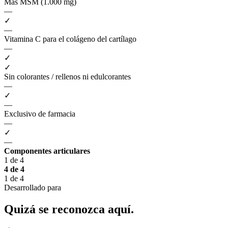
Más MSM (1.000 mg)
—
✓
—
Vitamina C para el colágeno del cartílago
—
✓
✓
Sin colorantes / rellenos ni edulcorantes
—
✓
—
Exclusivo de farmacia
—
✓
—
Componentes articulares
1 de 4
4 de 4
1 de 4
Desarrollado para
Quizá se reconozca
aquí.