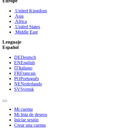
Europe
United Kingdom
Asia
Africa
United States
Middle East
Lenguaje
Español
DE
Deutsch
EN
English
IT
Italiano
FR
Français
PO
Português
NE
Nederlands
SV
Svensk
Mi cuenta
Mi lista de deseos
Iniciar sesión
Crear una cuenta