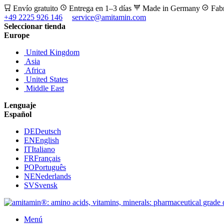
Envío gratuito
Entrega en 1–3 días
Made in Germany
Fab
+49 2225 926 146
service@amitamin.com
Seleccionar tienda
Europe
United Kingdom
Asia
Africa
United States
Middle East
Lenguaje
Español
DE
Deutsch
EN
English
IT
Italiano
FR
Français
PO
Português
NE
Nederlands
SV
Svensk
Menú