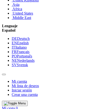
United Kingdom
Asia
Africa
United States
Middle East
Lenguaje
Español
DE
Deutsch
EN
English
IT
Italiano
FR
Français
PO
Português
NE
Nederlands
SV
Svensk
Mi cuenta
Mi lista de deseos
Iniciar sesión
Crear una cuenta
Mi cesta
0