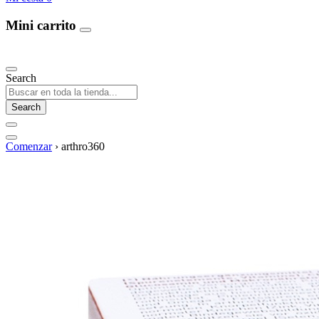
Mini carrito
Our Products
Search
Search
Comenzar
›
arthro360