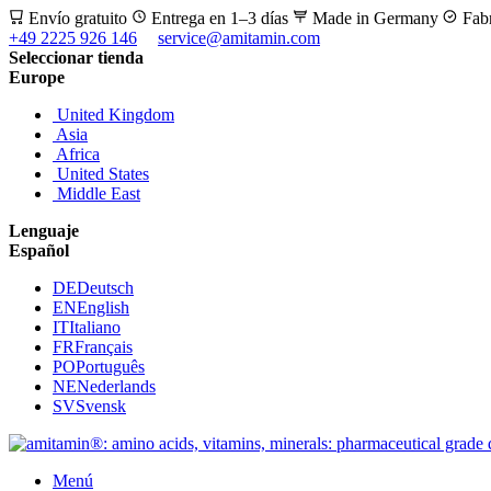
Envío gratuito
Entrega en 1–3 días
Made in Germany
Fab
+49 2225 926 146
service@amitamin.com
Seleccionar tienda
Europe
United Kingdom
Asia
Africa
United States
Middle East
Lenguaje
Español
DE
Deutsch
EN
English
IT
Italiano
FR
Français
PO
Português
NE
Nederlands
SV
Svensk
Menú