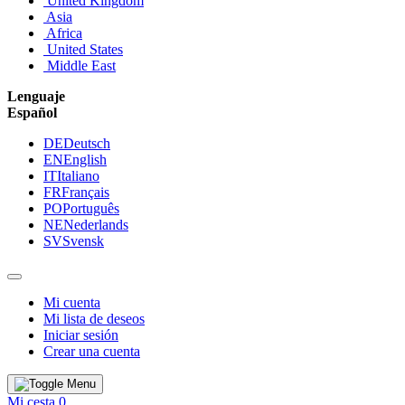
United Kingdom
Asia
Africa
United States
Middle East
Lenguaje
Español
DE
Deutsch
EN
English
IT
Italiano
FR
Français
PO
Português
NE
Nederlands
SV
Svensk
Mi cuenta
Mi lista de deseos
Iniciar sesión
Crear una cuenta
Mi cesta
0