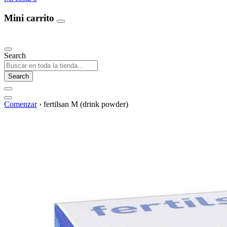
Mini carrito
Our Products
Search
Search
Comenzar
›
fertilsan M (drink powder)