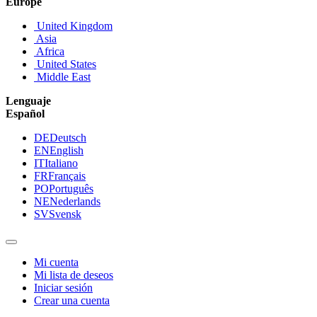
Europe
United Kingdom
Asia
Africa
United States
Middle East
Lenguaje
Español
DE
Deutsch
EN
English
IT
Italiano
FR
Français
PO
Português
NE
Nederlands
SV
Svensk
Mi cuenta
Mi lista de deseos
Iniciar sesión
Crear una cuenta