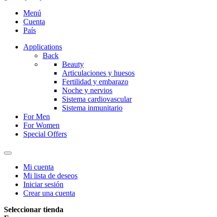
Menú
Cuenta
País
Applications
Back
Beauty
Articulaciones y huesos
Fertilidad y embarazo
Noche y nervios
Sistema cardiovascular
Sistema inmunitario
For Men
For Women
Special Offers
Mi cuenta
Mi lista de deseos
Iniciar sesión
Crear una cuenta
Seleccionar tienda