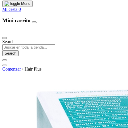
Mi cesta
0
Mini carrito
Our Products
Search
Search
Comenzar
›
Hair Plus