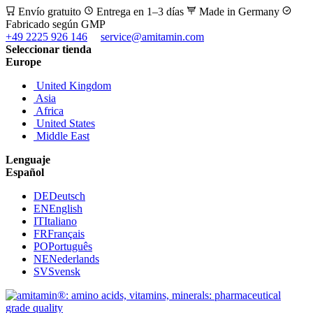
Envío gratuito
Entrega en 1–3 días
Made in Germany
Fabricado según GMP
+49 2225 926 146
service@amitamin.com
Seleccionar tienda
Europe
United Kingdom
Asia
Africa
United States
Middle East
Lenguaje
Español
DE
Deutsch
EN
English
IT
Italiano
FR
Français
PO
Português
NE
Nederlands
SV
Svensk