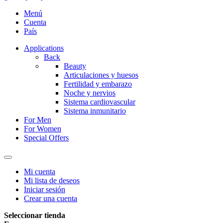
Menú
Cuenta
País
Applications
Back
Beauty
Articulaciones y huesos
Fertilidad y embarazo
Noche y nervios
Sistema cardiovascular
Sistema inmunitario
For Men
For Women
Special Offers
Mi cuenta
Mi lista de deseos
Iniciar sesión
Crear una cuenta
Seleccionar tienda