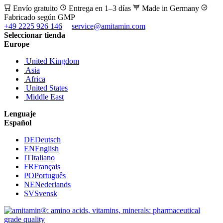
Envío gratuito
Entrega en 1–3 días
Made in Germany
Fabricado según GMP
+49 2225 926 146
service@amitamin.com
Seleccionar tienda
Europe
United Kingdom
Asia
Africa
United States
Middle East
Lenguaje
Español
DE
Deutsch
EN
English
IT
Italiano
FR
Français
PO
Português
NE
Nederlands
SV
Svensk