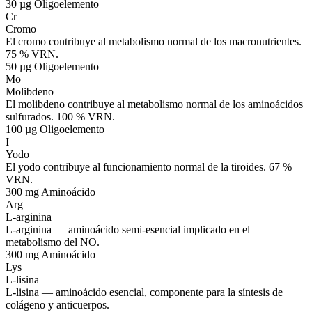
30 µg
Oligoelemento
Cr
Cromo
El cromo contribuye al metabolismo normal de los macronutrientes.
75 % VRN.
50 µg
Oligoelemento
Mo
Molibdeno
El molibdeno contribuye al metabolismo normal de los aminoácidos
sulfurados. 100 % VRN.
100 µg
Oligoelemento
I
Yodo
El yodo contribuye al funcionamiento normal de la tiroides. 67 %
VRN.
300 mg
Aminoácido
Arg
L-arginina
L-arginina — aminoácido semi-esencial implicado en el
metabolismo del NO.
300 mg
Aminoácido
Lys
L-lisina
L-lisina — aminoácido esencial, componente para la síntesis de
colágeno y anticuerpos.