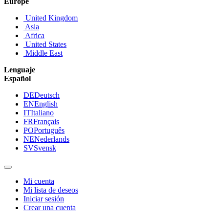
Europe
United Kingdom
Asia
Africa
United States
Middle East
Lenguaje
Español
DE
Deutsch
EN
English
IT
Italiano
FR
Français
PO
Português
NE
Nederlands
SV
Svensk
Mi cuenta
Mi lista de deseos
Iniciar sesión
Crear una cuenta