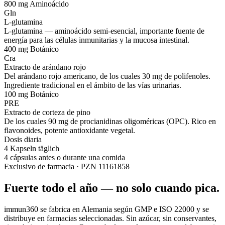
800 mg
Aminoácido
Gln
L-glutamina
L-glutamina — aminoácido semi-esencial, importante fuente de
energía para las células inmunitarias y la mucosa intestinal.
400 mg
Botánico
Cra
Extracto de arándano rojo
Del arándano rojo americano, de los cuales 30 mg de polifenoles.
Ingrediente tradicional en el ámbito de las vías urinarias.
100 mg
Botánico
PRE
Extracto de corteza de pino
De los cuales 90 mg de procianidinas oligoméricas (OPC). Rico en
flavonoides, potente antioxidante vegetal.
Dosis diaria
4 Kapseln täglich
4 cápsulas antes o durante una comida
Exclusivo de farmacia · PZN 11161858
Fuerte todo el año — no solo cuando pica.
immun360 se fabrica en Alemania según GMP e ISO 22000 y se
distribuye en farmacias seleccionadas. Sin azúcar, sin conservantes,