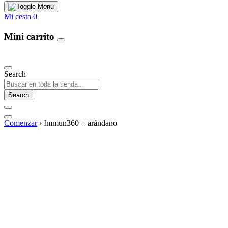
Mi cesta
0
Mini carrito
Our Products
Search
Search
Comenzar
›
Immun360 + arándano