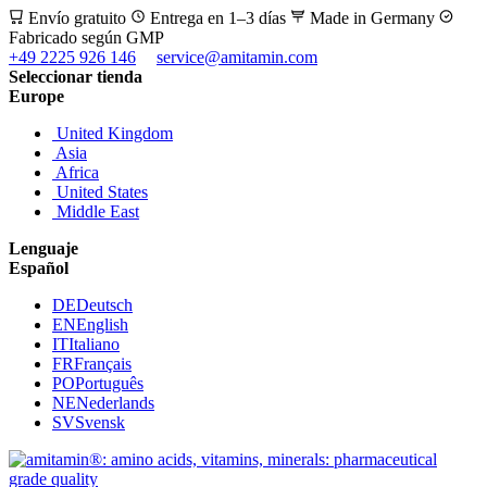
Envío gratuito
Entrega en 1–3 días
Made in Germany
Fabricado según GMP
+49 2225 926 146
service@amitamin.com
Seleccionar tienda
Europe
United Kingdom
Asia
Africa
United States
Middle East
Lenguaje
Español
DE
Deutsch
EN
English
IT
Italiano
FR
Français
PO
Português
NE
Nederlands
SV
Svensk