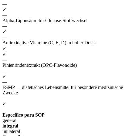
—
✓
—
Alpha-Liponsäure für Glucose-Stoffwechsel
—
✓
—
Antioxidative Vitamine (C, E, D) in hoher Dosis
✓
✓
—
Pinienrindenextrakt (OPC-Flavonoide)
—
✓
—
FSMP — diätetisches Lebensmittel für besondere medizinische
Zwecke
—
✓
—
Específico para SOP
general
integral
unilateral