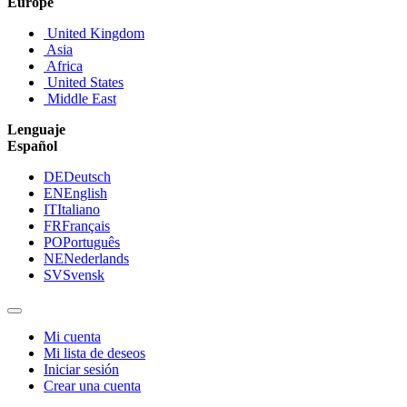
Europe
United Kingdom
Asia
Africa
United States
Middle East
Lenguaje
Español
DE
Deutsch
EN
English
IT
Italiano
FR
Français
PO
Português
NE
Nederlands
SV
Svensk
Mi cuenta
Mi lista de deseos
Iniciar sesión
Crear una cuenta