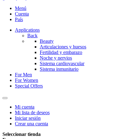
Menú
Cuenta
País
Applications
Back
Beauty
Articulaciones y huesos
Fertilidad y embarazo
Noche y nervios
Sistema cardiovascular
Sistema inmunitario
For Men
For Women
Special Offers
Mi cuenta
Mi lista de deseos
Iniciar sesión
Crear una cuenta
Seleccionar tienda