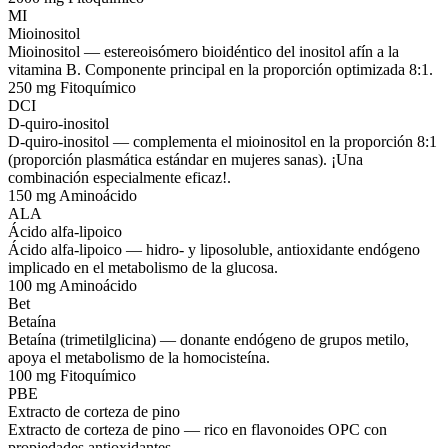
MI
Mioinositol
Mioinositol — estereoisómero bioidéntico del inositol afín a la
vitamina B. Componente principal en la proporción optimizada 8:1.
250 mg
Fitoquímico
DCI
D-quiro-inositol
D-quiro-inositol — complementa el mioinositol en la proporción 8:1
(proporción plasmática estándar en mujeres sanas). ¡Una
combinación especialmente eficaz!.
150 mg
Aminoácido
ALA
Ácido alfa-lipoico
Ácido alfa-lipoico — hidro- y liposoluble, antioxidante endógeno
implicado en el metabolismo de la glucosa.
100 mg
Aminoácido
Bet
Betaína
Betaína (trimetilglicina) — donante endógeno de grupos metilo,
apoya el metabolismo de la homocisteína.
100 mg
Fitoquímico
PBE
Extracto de corteza de pino
Extracto de corteza de pino — rico en flavonoides OPC con
propiedades antioxidantes.