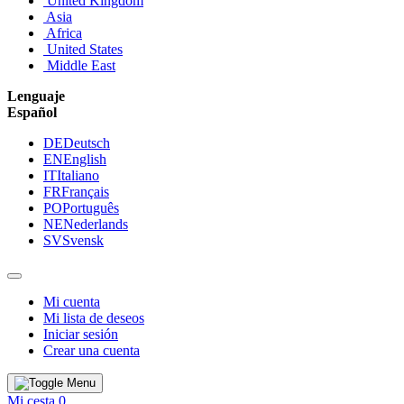
United Kingdom
Asia
Africa
United States
Middle East
Lenguaje
Español
DE
Deutsch
EN
English
IT
Italiano
FR
Français
PO
Português
NE
Nederlands
SV
Svensk
Mi cuenta
Mi lista de deseos
Iniciar sesión
Crear una cuenta
Mi cesta
0