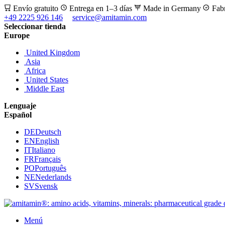
Envío gratuito
Entrega en 1–3 días
Made in Germany
Fab
+49 2225 926 146
service@amitamin.com
Seleccionar tienda
Europe
United Kingdom
Asia
Africa
United States
Middle East
Lenguaje
Español
DE
Deutsch
EN
English
IT
Italiano
FR
Français
PO
Português
NE
Nederlands
SV
Svensk
Menú