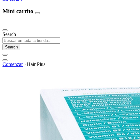
Mini carrito
Our Products
Search
Search
Comenzar
›
Hair Plus