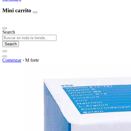
Mini carrito
Our Products
Search
Search
Comenzar
›
M forte