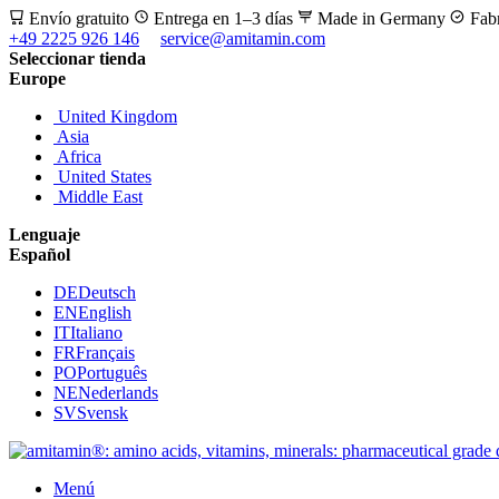
Envío gratuito
Entrega en 1–3 días
Made in Germany
Fab
+49 2225 926 146
service@amitamin.com
Seleccionar tienda
Europe
United Kingdom
Asia
Africa
United States
Middle East
Lenguaje
Español
DE
Deutsch
EN
English
IT
Italiano
FR
Français
PO
Português
NE
Nederlands
SV
Svensk
Menú