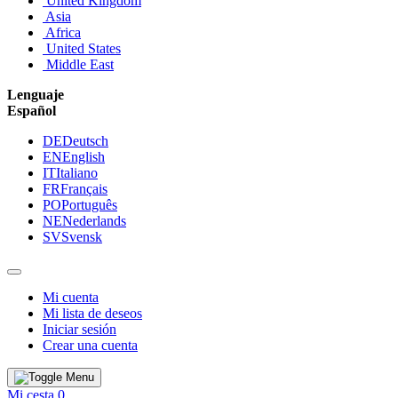
United Kingdom
Asia
Africa
United States
Middle East
Lenguaje
Español
DE
Deutsch
EN
English
IT
Italiano
FR
Français
PO
Português
NE
Nederlands
SV
Svensk
Mi cuenta
Mi lista de deseos
Iniciar sesión
Crear una cuenta
Mi cesta
0