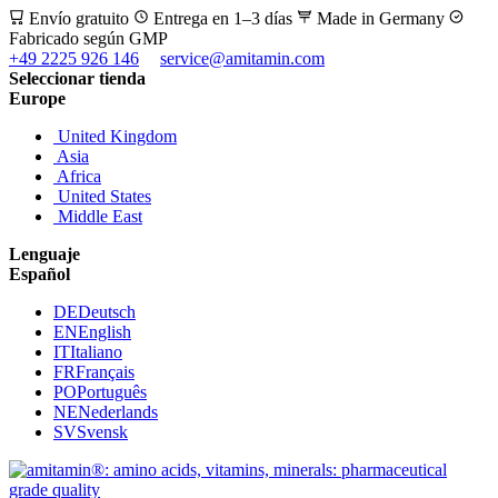
Envío gratuito
Entrega en 1–3 días
Made in Germany
Fabricado según GMP
+49 2225 926 146
service@amitamin.com
Seleccionar tienda
Europe
United Kingdom
Asia
Africa
United States
Middle East
Lenguaje
Español
DE
Deutsch
EN
English
IT
Italiano
FR
Français
PO
Português
NE
Nederlands
SV
Svensk