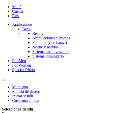
Menú
Cuenta
País
Applications
Back
Beauty
Articulaciones y huesos
Fertilidad y embarazo
Noche y nervios
Sistema cardiovascular
Sistema inmunitario
For Men
For Women
Special Offers
Mi cuenta
Mi lista de deseos
Iniciar sesión
Crear una cuenta
Seleccionar tienda