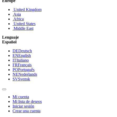
Europe
United Kingdom
Asia
Africa
United States
Middle East
Lenguaje
Español
DE
Deutsch
EN
English
IT
Italiano
FR
Français
PO
Português
NE
Nederlands
SV
Svensk
Mi cuenta
Mi lista de deseos
Iniciar sesión
Crear una cuenta