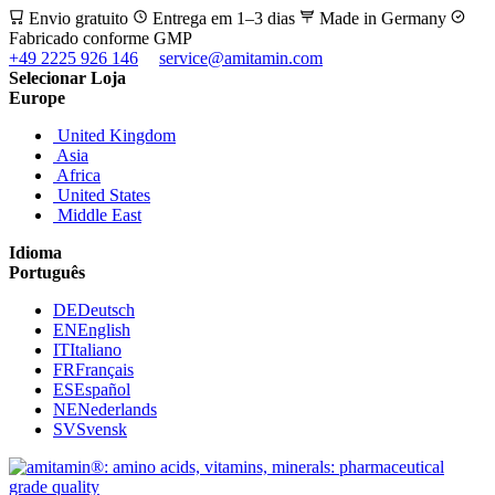
Envio gratuito
Entrega em 1–3 dias
Made in Germany
Fabricado conforme GMP
+49 2225 926 146
service@amitamin.com
Selecionar Loja
Europe
United Kingdom
Asia
Africa
United States
Middle East
Idioma
Português
DE
Deutsch
EN
English
IT
Italiano
FR
Français
ES
Español
NE
Nederlands
SV
Svensk