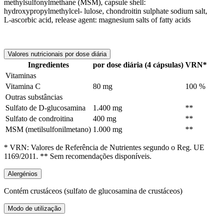
methylsulfonylmethane (MSM), capsule shell:
hydroxypropylmethylcel- lulose, chondroitin sulphate sodium salt,
L-ascorbic acid, release agent: magnesium salts of fatty acids
Valores nutricionais por dose diária
Ingredientes
por dose diária (4 cápsulas)
VRN*
Vitaminas
Vitamina C
80 mg
100 %
Outras substâncias
Sulfato de D-glucosamina
1.400 mg
**
Sulfato de condroitina
400 mg
**
MSM (metilsulfonilmetano)
1.000 mg
**
* VRN: Valores de Referência de Nutrientes segundo o Reg. UE
1169/2011. ** Sem recomendações disponíveis.
Alergénios
Contém crustáceos (sulfato de glucosamina de crustáceos)
Modo de utilização