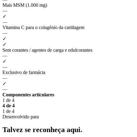
Mais MSM (1.000 mg)
—
✓
—
Vitamina C para o colagénio da cartilagem
—
✓
✓
Sem corantes / agentes de carga e edulcorantes
—
✓
—
Exclusivo de farmácia
—
✓
—
Componentes articulares
1 de 4
4 de 4
1 de 4
Desenvolvido para
Talvez se reconheça
aqui.