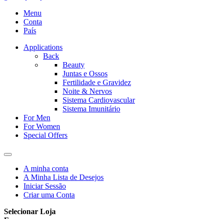
Menu
Conta
País
Applications
Back
Beauty
Juntas e Ossos
Fertilidade e Gravidez
Noite & Nervos
Sistema Cardiovascular
Sistema Imunitário
For Men
For Women
Special Offers
A minha conta
A Minha Lista de Desejos
Iniciar Sessão
Criar uma Conta
Selecionar Loja