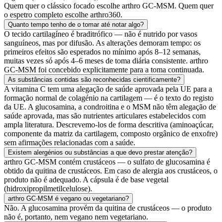
Quem quer o clássico focado escolhe arthro GC-MSM. Quem quer
o espetro completo escolhe arthro360.
Quanto tempo tenho de o tomar até notar algo?
O tecido cartilagíneo é braditrófico — não é nutrido por vasos
sanguíneos, mas por difusão. As alterações demoram tempo: os
primeiros efeitos são esperados no mínimo após 8–12 semanas,
muitas vezes só após 4–6 meses de toma diária consistente. arthro
GC-MSM foi concebido explicitamente para a toma continuada.
As substâncias contidas são reconhecidas cientificamente?
A vitamina C tem uma alegação de saúde aprovada pela UE para a
formação normal de colagénio na cartilagem — é o texto do registo
da UE. A glucosamina, a condroitina e o MSM não têm alegação de
saúde aprovada, mas são nutrientes articulares estabelecidos com
ampla literatura. Descrevemo-los de forma descritiva (aminoaçúcar,
componente da matriz da cartilagem, composto orgânico de enxofre)
sem afirmações relacionadas com a saúde.
Existem alergénios ou substâncias a que devo prestar atenção?
arthro GC-MSM contém crustáceos — o sulfato de glucosamina é
obtido da quitina de crustáceos. Em caso de alergia aos crustáceos, o
produto não é adequado. A cápsula é de base vegetal
(hidroxipropilmetilcelulose).
arthro GC-MSM é vegano ou vegetariano?
Não. A glucosamina provém da quitina de crustáceos — o produto
não é, portanto, nem vegano nem vegetariano.