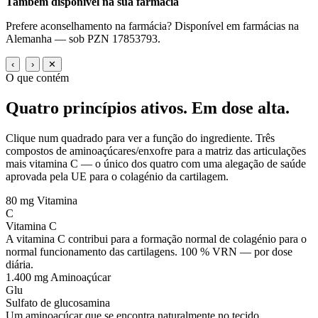
Também disponível na sua farmácia
Prefere aconselhamento na farmácia? Disponível em farmácias na
Alemanha — sob PZN 17853793.
‹
›
✕
O que contém
Quatro princípios ativos.
Em dose alta.
Clique num quadrado para ver a função do ingrediente. Três
compostos de aminoaçúcares/enxofre para a matriz das articulações
mais vitamina C — o único dos quatro com uma alegação de saúde
aprovada pela UE para o colagénio da cartilagem.
80 mg
Vitamina
C
Vitamina C
A vitamina C contribui para a formação normal de colagénio para o
normal funcionamento das cartilagens. 100 % VRN — por dose
diária.
1.400 mg
Aminoaçúcar
Glu
Sulfato de glucosamina
Um aminoaçúcar que se encontra naturalmente no tecido