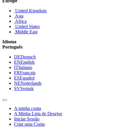
Europe
United Kingdom
Asia
Africa
United States
Middle East
Idioma
Português
DE
Deutsch
EN
English
IT
Italiano
FR
Français
ES
Español
NE
Nederlands
SV
Svensk
A minha conta
A Minha Lista de Desejos
Iniciar Sessão
Criar uma Conta