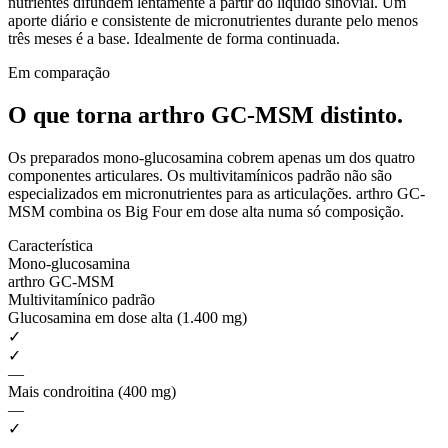
nutrientes difundem lentamente a partir do líquido sinovial. Um
aporte diário e consistente de micronutrientes durante pelo menos
três meses é a base. Idealmente de forma continuada.
Em comparação
O que torna arthro GC-MSM
distinto.
Os preparados mono-glucosamina cobrem apenas um dos quatro
componentes articulares. Os multivitamínicos padrão não são
especializados em micronutrientes para as articulações. arthro GC-
MSM combina os Big Four em dose alta numa só composição.
Característica
Mono-glucosamina
arthro GC-MSM
Multivitamínico padrão
Glucosamina em dose alta (1.400 mg)
✓
✓
—
Mais condroitina (400 mg)
—
✓
—