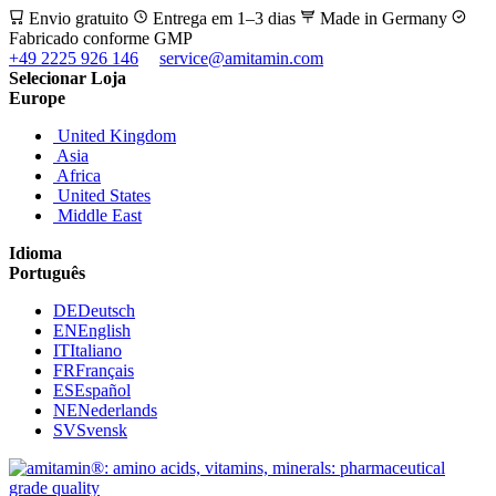
Envio gratuito
Entrega em 1–3 dias
Made in Germany
Fabricado conforme GMP
+49 2225 926 146
service@amitamin.com
Selecionar Loja
Europe
United Kingdom
Asia
Africa
United States
Middle East
Idioma
Português
DE
Deutsch
EN
English
IT
Italiano
FR
Français
ES
Español
NE
Nederlands
SV
Svensk