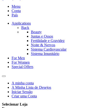
Menu
Conta
País
Applications
Back
Beauty
Juntas e Ossos
Fertilidade e Gravidez
Noite & Nervos
Sistema Cardiovascular
Sistema Imunitário
For Men
For Women
Special Offers
A minha conta
A Minha Lista de Desejos
Iniciar Sessão
Criar uma Conta
Selecionar Loja