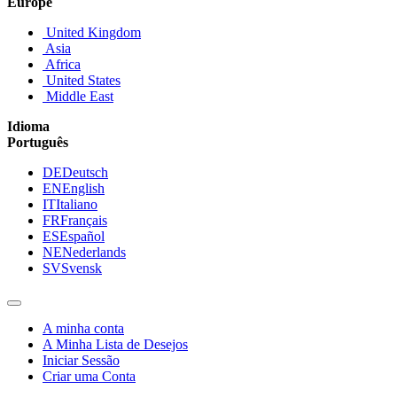
Europe
United Kingdom
Asia
Africa
United States
Middle East
Idioma
Português
DE
Deutsch
EN
English
IT
Italiano
FR
Français
ES
Español
NE
Nederlands
SV
Svensk
A minha conta
A Minha Lista de Desejos
Iniciar Sessão
Criar uma Conta