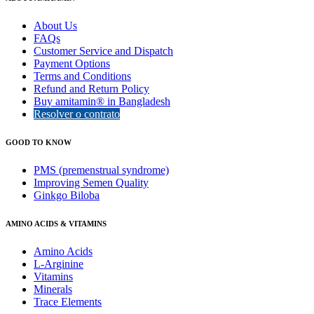
About Us
FAQs
Customer Service and Dispatch
Payment Options
Terms and Conditions
Refund and Return Policy
Buy amitamin® in Bangladesh
Resolver o contrato
GOOD TO KNOW
PMS (premenstrual syndrome)
Improving Semen Quality
Ginkgo Biloba
AMINO ACIDS & VITAMINS
Amino Acids
L-Arginine
Vitamins
Minerals
Trace Elements