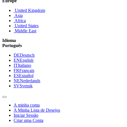
Europe
United Kingdom
Asia
Africa
United States
Middle East
Idioma
Português
DE
Deutsch
EN
English
IT
Italiano
FR
Français
ES
Español
NE
Nederlands
SV
Svensk
A minha conta
A Minha Lista de Desejos
Iniciar Sessão
Criar uma Conta