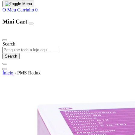
O Meu Carrinho
0
Mini Cart
Our Products
Search
Search
Ínicio
›
PMS Redux