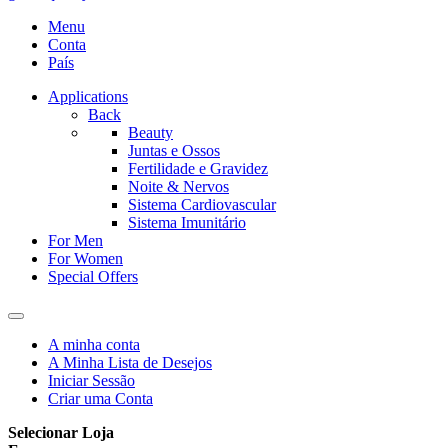
Menu
Conta
País
Applications
Back
Beauty
Juntas e Ossos
Fertilidade e Gravidez
Noite & Nervos
Sistema Cardiovascular
Sistema Imunitário
For Men
For Women
Special Offers
A minha conta
A Minha Lista de Desejos
Iniciar Sessão
Criar uma Conta
Selecionar Loja