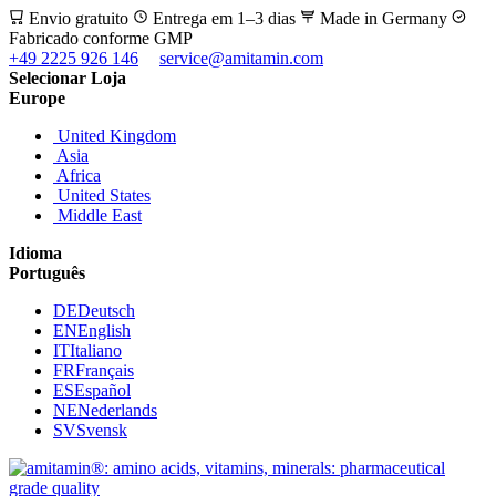
Envio gratuito
Entrega em 1–3 dias
Made in Germany
Fabricado conforme GMP
+49 2225 926 146
service@amitamin.com
Selecionar Loja
Europe
United Kingdom
Asia
Africa
United States
Middle East
Idioma
Português
DE
Deutsch
EN
English
IT
Italiano
FR
Français
ES
Español
NE
Nederlands
SV
Svensk