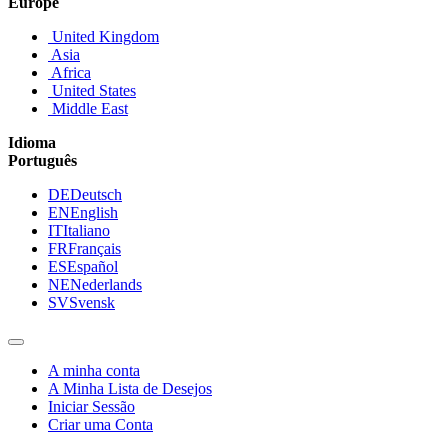
Europe
United Kingdom
Asia
Africa
United States
Middle East
Idioma
Português
DE
Deutsch
EN
English
IT
Italiano
FR
Français
ES
Español
NE
Nederlands
SV
Svensk
A minha conta
A Minha Lista de Desejos
Iniciar Sessão
Criar uma Conta