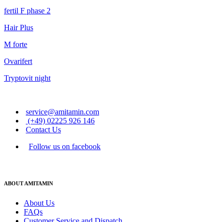
fertil F phase 2
Hair Plus
M forte
Ovarifert
Tryptovit night
service@amitamin.com
(+49) 02225 926 146
Contact Us
Follow us on facebook
ABOUT AMITAMIN
About Us
FAQs
Customer Service and Dispatch