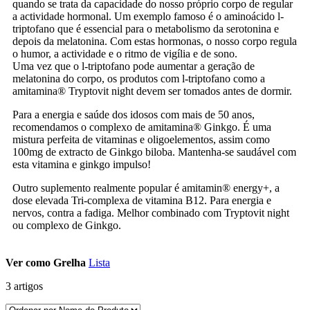
quando se trata da capacidade do nosso próprio corpo de regular
a actividade hormonal. Um exemplo famoso é o aminoácido l-
triptofano que é essencial para o metabolismo da serotonina e
depois da melatonina. Com estas hormonas, o nosso corpo regula
o humor, a actividade e o ritmo de vigília e de sono.
Uma vez que o l-triptofano pode aumentar a geração de
melatonina do corpo, os produtos com l-triptofano como a
amitamina® Tryptovit night devem ser tomados antes de dormir.
Para a energia e saúde dos idosos com mais de 50 anos,
recomendamos o complexo de amitamina® Ginkgo. É uma
mistura perfeita de vitaminas e oligoelementos, assim como
100mg de extracto de Ginkgo biloba. Mantenha-se saudável com
esta vitamina e ginkgo impulso!
Outro suplemento realmente popular é amitamin® energy+, a
dose elevada Tri-complexa de vitamina B12. Para energia e
nervos, contra a fadiga. Melhor combinado com Tryptovit night
ou complexo de Ginkgo.
Ver como
Grelha
Lista
3
artigos