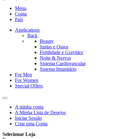
Menu
Conta
País
Applications
Back
Beauty
Juntas e Ossos
Fertilidade e Gravidez
Noite & Nervos
Sistema Cardiovascular
Sistema Imunitário
For Men
For Women
Special Offers
A minha conta
A Minha Lista de Desejos
Iniciar Sessão
Criar uma Conta
Selecionar Loja