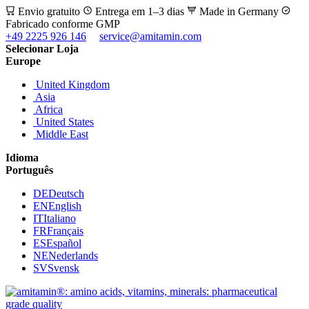
Envio gratuito
Entrega em 1–3 dias
Made in Germany
Fabricado conforme GMP
+49 2225 926 146
service@amitamin.com
Selecionar Loja
Europe
United Kingdom
Asia
Africa
United States
Middle East
Idioma
Português
DE
Deutsch
EN
English
IT
Italiano
FR
Français
ES
Español
NE
Nederlands
SV
Svensk