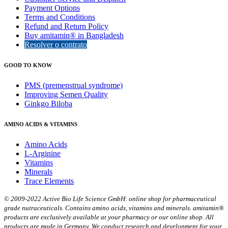
Payment Options
Terms and Conditions
Refund and Return Policy
Buy amitamin® in Bangladesh
Resolver o contrato
GOOD TO KNOW
PMS (premenstrual syndrome)
Improving Semen Quality
Ginkgo Biloba
AMINO ACIDS & VITAMINS
Amino Acids
L-Arginine
Vitamins
Minerals
Trace Elements
© 2009-2022 Active Bio Life Science GmbH: online shop for pharmaceutical
grade nutraceuticals. Contains amino acids, vitamins and minerals. amitamin®
products are exclusively available at your pharmacy or our online shop. All
products are made in Germany. We conduct research and development for your