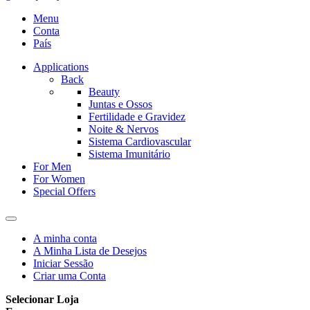
Menu
Conta
País
Applications
Back
Beauty
Juntas e Ossos
Fertilidade e Gravidez
Noite & Nervos
Sistema Cardiovascular
Sistema Imunitário
For Men
For Women
Special Offers
A minha conta
A Minha Lista de Desejos
Iniciar Sessão
Criar uma Conta
Selecionar Loja