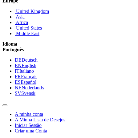
Europe
United Kingdom
Asia
Africa
United States
Middle East
Idioma
Português
DE
Deutsch
EN
English
IT
Italiano
FR
Français
ES
Español
NE
Nederlands
SV
Svensk
A minha conta
A Minha Lista de Desejos
Iniciar Sessão
Criar uma Conta