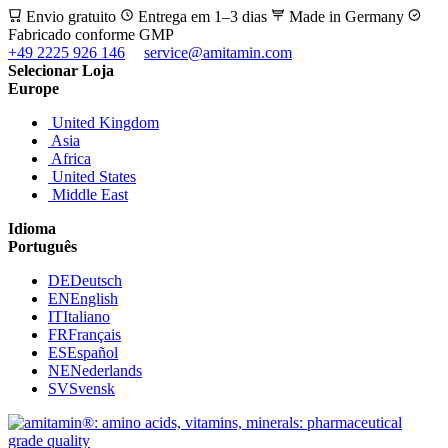
Envio gratuito
Entrega em 1–3 dias
Made in Germany
Fabricado conforme GMP
+49 2225 926 146
service@amitamin.com
Selecionar Loja
Europe
United Kingdom
Asia
Africa
United States
Middle East
Idioma
Português
DE
Deutsch
EN
English
IT
Italiano
FR
Français
ES
Español
NE
Nederlands
SV
Svensk