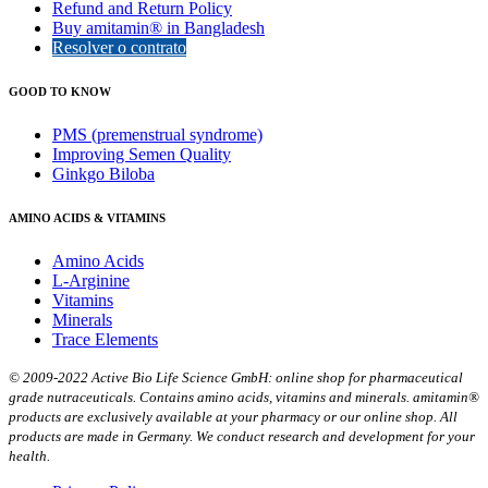
Refund and Return Policy
Buy amitamin® in Bangladesh
Resolver o contrato
GOOD TO KNOW
PMS (premenstrual syndrome)
Improving Semen Quality
Ginkgo Biloba
AMINO ACIDS & VITAMINS
Amino Acids
L-Arginine
Vitamins
Minerals
Trace Elements
© 2009-2022 Active Bio Life Science GmbH: online shop for pharmaceutical
grade nutraceuticals. Contains amino acids, vitamins and minerals. amitamin®
products are exclusively available at your pharmacy or our online shop. All
products are made in Germany. We conduct research and development for your
health.