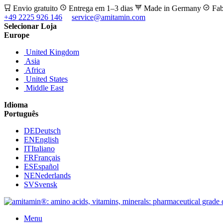
Envio gratuito
Entrega em 1–3 dias
Made in Germany
Fab
+49 2225 926 146
service@amitamin.com
Selecionar Loja
Europe
United Kingdom
Asia
Africa
United States
Middle East
Idioma
Português
DE
Deutsch
EN
English
IT
Italiano
FR
Français
ES
Español
NE
Nederlands
SV
Svensk
Menu