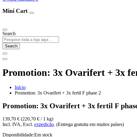
Mini Cart
Our Products
Search
Search
Promotion: 3x Ovarifert + 3x fer
Início
Promotion: 3x Ovarifert + 3x fertil F phase 2
Promotion: 3x Ovarifert + 3x fertil F phas
139,70 €
(220,70 €­ / 1 kg)
Incl. IVA, Excl.
expedição
. (Entrega gratuita em muitos países)
Disponibilidade:
Em stock