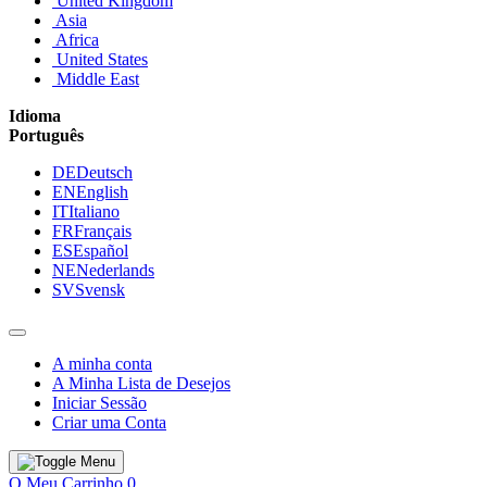
United Kingdom
Asia
Africa
United States
Middle East
Idioma
Português
DE
Deutsch
EN
English
IT
Italiano
FR
Français
ES
Español
NE
Nederlands
SV
Svensk
A minha conta
A Minha Lista de Desejos
Iniciar Sessão
Criar uma Conta
O Meu Carrinho
0