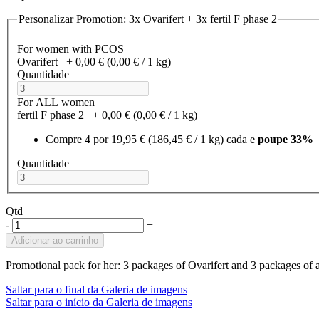
Personalizar Promotion: 3x Ovarifert + 3x fertil F phase 2
For women with PCOS
Ovarifert
+
0,00 €
(0,00 €­ / 1 kg)
Quantidade
For ALL women
fertil F phase 2
+
0,00 €
(0,00 €­ / 1 kg)
Compre 4 por
19,95 €
(186,45 €­ / 1 kg)
cada e
poupe
33
%
Quantidade
Qtd
-
+
Adicionar ao carrinho
Promotional pack for her: 3 packages of Ovarifert and 3 packages of a
Saltar para o final da Galeria de imagens
Saltar para o início da Galeria de imagens