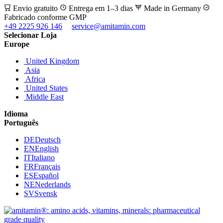
Envio gratuito
Entrega em 1–3 dias
Made in Germany
Fabricado conforme GMP
+49 2225 926 146
service@amitamin.com
Selecionar Loja
Europe
United Kingdom
Asia
Africa
United States
Middle East
Idioma
Português
DE
Deutsch
EN
English
IT
Italiano
FR
Français
ES
Español
NE
Nederlands
SV
Svensk