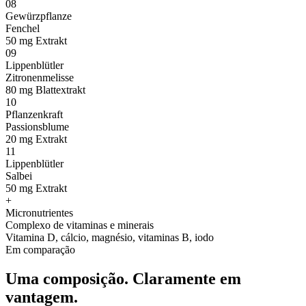
08
Gewürzpflanze
Fenchel
50 mg Extrakt
09
Lippenblütler
Zitronenmelisse
80 mg Blattextrakt
10
Pflanzenkraft
Passionsblume
20 mg Extrakt
11
Lippenblütler
Salbei
50 mg Extrakt
+
Micronutrientes
Complexo de vitaminas e minerais
Vitamina D, cálcio, magnésio, vitaminas B, iodo
Em comparação
Uma composição.
Claramente em
vantagem.