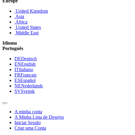
Europe
United Kingdom
Asia
Africa
United States
Middle East
Idioma
Português
DE
Deutsch
EN
English
IT
Italiano
FR
Français
ES
Español
NE
Nederlands
SV
Svensk
A minha conta
A Minha Lista de Desejos
Iniciar Sessão
Criar uma Conta