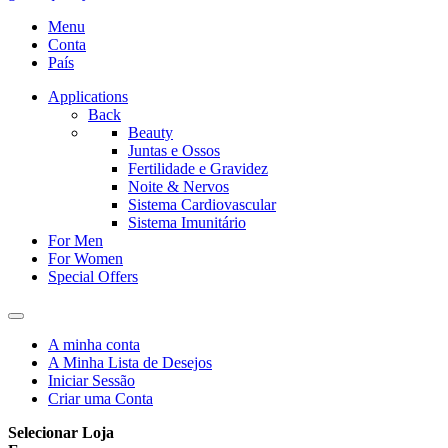
Menu
Conta
País
Applications
Back
Beauty
Juntas e Ossos
Fertilidade e Gravidez
Noite & Nervos
Sistema Cardiovascular
Sistema Imunitário
For Men
For Women
Special Offers
A minha conta
A Minha Lista de Desejos
Iniciar Sessão
Criar uma Conta
Selecionar Loja