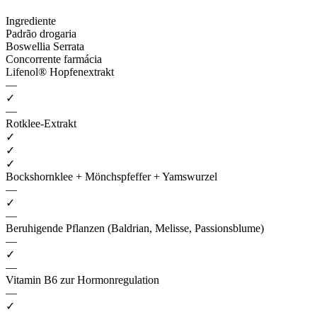
Ingrediente
Padrão drogaria
Boswellia Serrata
Concorrente farmácia
Lifenol® Hopfenextrakt
—
✓
—
Rotklee-Extrakt
✓
✓
✓
Bockshornklee + Mönchspfeffer + Yamswurzel
—
✓
—
Beruhigende Pflanzen (Baldrian, Melisse, Passionsblume)
—
✓
—
Vitamin B6 zur Hormonregulation
—
✓