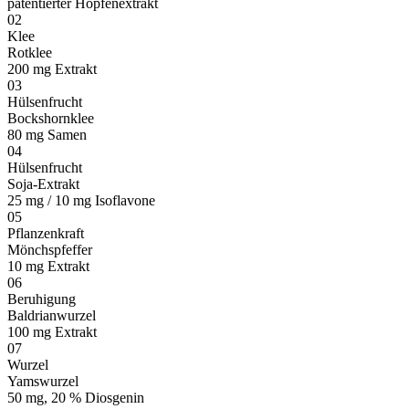
patentierter Hopfenextrakt
02
Klee
Rotklee
200 mg Extrakt
03
Hülsenfrucht
Bockshornklee
80 mg Samen
04
Hülsenfrucht
Soja-Extrakt
25 mg / 10 mg Isoflavone
05
Pflanzenkraft
Mönchspfeffer
10 mg Extrakt
06
Beruhigung
Baldrianwurzel
100 mg Extrakt
07
Wurzel
Yamswurzel
50 mg, 20 % Diosgenin