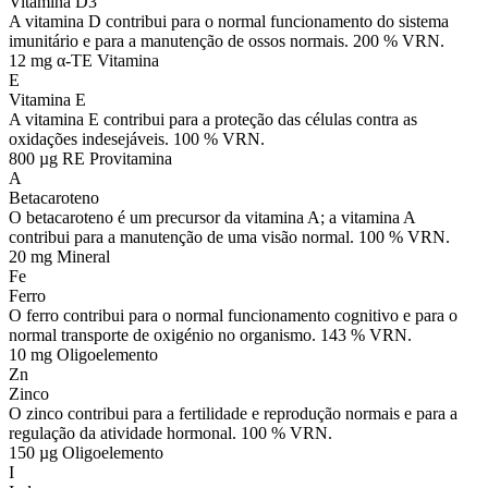
Vitamina D3
A vitamina D contribui para o normal funcionamento do sistema
imunitário e para a manutenção de ossos normais. 200 % VRN.
12 mg α-TE
Vitamina
E
Vitamina E
A vitamina E contribui para a proteção das células contra as
oxidações indesejáveis. 100 % VRN.
800 µg RE
Provitamina
A
Betacaroteno
O betacaroteno é um precursor da vitamina A; a vitamina A
contribui para a manutenção de uma visão normal. 100 % VRN.
20 mg
Mineral
Fe
Ferro
O ferro contribui para o normal funcionamento cognitivo e para o
normal transporte de oxigénio no organismo. 143 % VRN.
10 mg
Oligoelemento
Zn
Zinco
O zinco contribui para a fertilidade e reprodução normais e para a
regulação da atividade hormonal. 100 % VRN.
150 µg
Oligoelemento
I