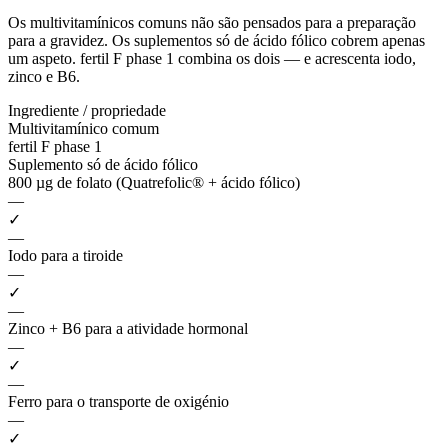
Os multivitamínicos comuns não são pensados para a preparação
para a gravidez. Os suplementos só de ácido fólico cobrem apenas
um aspeto. fertil F phase 1 combina os dois — e acrescenta iodo,
zinco e B6.
Ingrediente / propriedade
Multivitamínico comum
fertil F phase 1
Suplemento só de ácido fólico
800 µg de folato (Quatrefolic® + ácido fólico)
—
✓
—
Iodo para a tiroide
—
✓
—
Zinco + B6 para a atividade hormonal
—
✓
—
Ferro para o transporte de oxigénio
—
✓