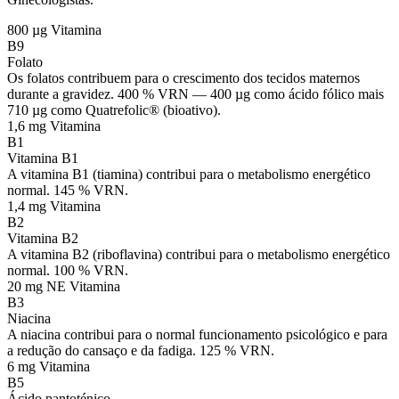
800 µg
Vitamina
B9
Folato
Os folatos contribuem para o crescimento dos tecidos maternos
durante a gravidez. 400 % VRN — 400 µg como ácido fólico mais
710 µg como Quatrefolic® (bioativo).
1,6 mg
Vitamina
B1
Vitamina B1
A vitamina B1 (tiamina) contribui para o metabolismo energético
normal. 145 % VRN.
1,4 mg
Vitamina
B2
Vitamina B2
A vitamina B2 (riboflavina) contribui para o metabolismo energético
normal. 100 % VRN.
20 mg NE
Vitamina
B3
Niacina
A niacina contribui para o normal funcionamento psicológico e para
a redução do cansaço e da fadiga. 125 % VRN.
6 mg
Vitamina
B5
Ácido pantoténico