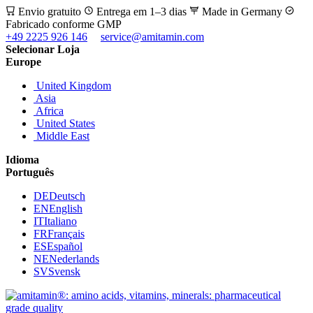
Envio gratuito
Entrega em 1–3 dias
Made in Germany
Fabricado conforme GMP
+49 2225 926 146
service@amitamin.com
Selecionar Loja
Europe
United Kingdom
Asia
Africa
United States
Middle East
Idioma
Português
DE
Deutsch
EN
English
IT
Italiano
FR
Français
ES
Español
NE
Nederlands
SV
Svensk