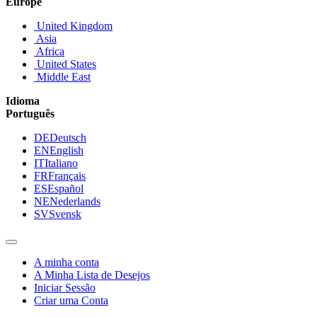
Europe
United Kingdom
Asia
Africa
United States
Middle East
Idioma
Português
DE
Deutsch
EN
English
IT
Italiano
FR
Français
ES
Español
NE
Nederlands
SV
Svensk
A minha conta
A Minha Lista de Desejos
Iniciar Sessão
Criar uma Conta