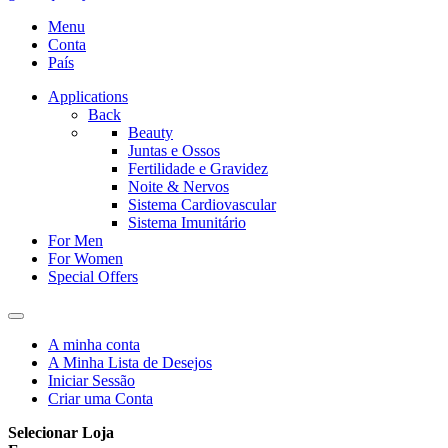
Menu
Conta
País
Applications
Back
Beauty
Juntas e Ossos
Fertilidade e Gravidez
Noite & Nervos
Sistema Cardiovascular
Sistema Imunitário
For Men
For Women
Special Offers
A minha conta
A Minha Lista de Desejos
Iniciar Sessão
Criar uma Conta
Selecionar Loja