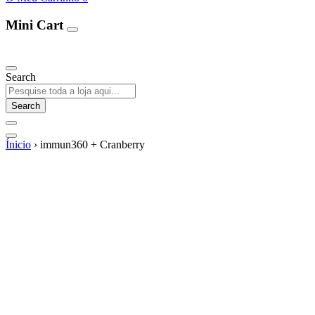
Mini Cart
Our Products
Search
Search
Ínicio
›
immun360 + Cranberry