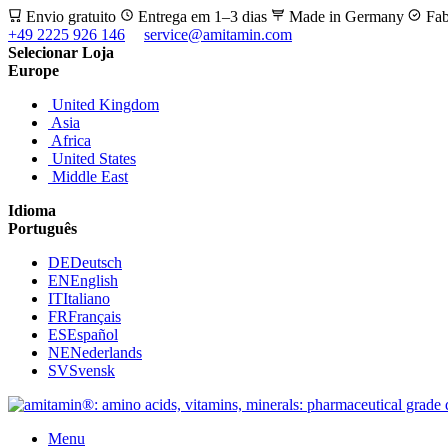
Envio gratuito
Entrega em 1–3 dias
Made in Germany
Fab
+49 2225 926 146
service@amitamin.com
Selecionar Loja
Europe
United Kingdom
Asia
Africa
United States
Middle East
Idioma
Português
DE
Deutsch
EN
English
IT
Italiano
FR
Français
ES
Español
NE
Nederlands
SV
Svensk
Menu