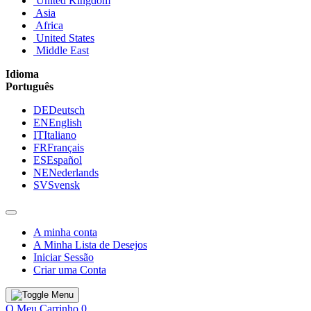
United Kingdom
Asia
Africa
United States
Middle East
Idioma
Português
DE
Deutsch
EN
English
IT
Italiano
FR
Français
ES
Español
NE
Nederlands
SV
Svensk
A minha conta
A Minha Lista de Desejos
Iniciar Sessão
Criar uma Conta
O Meu Carrinho
0