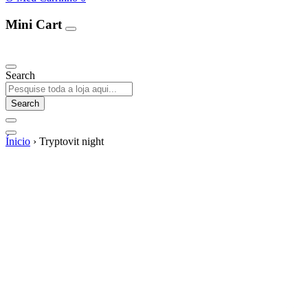
Mini Cart
Our Products
Search
Search
Ínicio
›
Tryptovit night