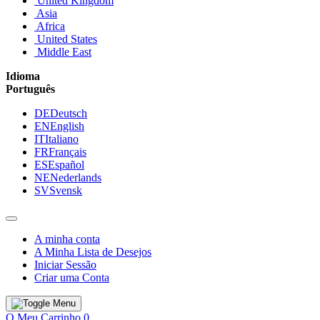
United Kingdom
Asia
Africa
United States
Middle East
Idioma
Português
DE
Deutsch
EN
English
IT
Italiano
FR
Français
ES
Español
NE
Nederlands
SV
Svensk
A minha conta
A Minha Lista de Desejos
Iniciar Sessão
Criar uma Conta
O Meu Carrinho
0