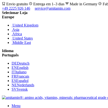
Envio gratuito
Entrega em 1–3 dias
Made in Germany
Fab
+49 2225 926 146
service@amitamin.com
Selecionar Loja
Europe
United Kingdom
Asia
Africa
United States
Middle East
Idioma
Português
DE
Deutsch
EN
English
IT
Italiano
FR
Français
ES
Español
NE
Nederlands
SV
Svensk
Menu