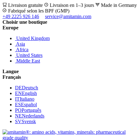
Livraison gratuite
Livraison en 1–3 jours
Made in Germany
Fabriqué selon les BPF (GMP)
+49 2225 926 146
service@amitamin.com
Choisir une boutique
Europe
United Kingdom
Asia
Africa
United States
Middle East
Langue
Français
DE
Deutsch
EN
English
IT
Italiano
ES
Español
PO
Português
NE
Nederlands
SV
Svensk