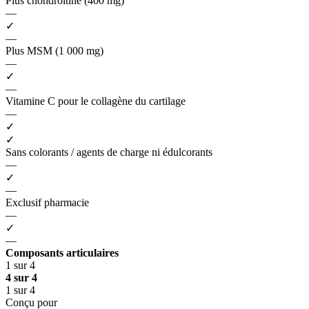
Plus chondroïtine (400 mg)
—
✓
—
Plus MSM (1 000 mg)
—
✓
—
Vitamine C pour le collagène du cartilage
—
✓
✓
Sans colorants / agents de charge ni édulcorants
—
✓
—
Exclusif pharmacie
—
✓
—
Composants articulaires
1 sur 4
4 sur 4
1 sur 4
Conçu pour