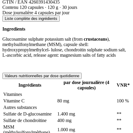
GTIN / EAN
4260391430435
Contenu
120 capsules · 120 g · 30 jours
Dose journalière
4 capsules par jour
Liste complète des ingrédients
Ingredients
Glucosamine sulphate potassium salt (from
crustaceans
),
methylsulfonylmethane (MSM), capsule shell:
hydroxypropylmethylcel- lulose, chondroitin sulphate sodium salt,
L-ascorbic acid, release agent: magnesium salts of fatty acids
Valeurs nutritionnelles par dose quotidienne
par dose journalière (4
Ingrédients
VNR*
capsules)
Vitamines
Vitamine C
80 mg
100 %
Autres substances
Sulfate de D-glucosamine
1.400 mg
**
Sulfate de chondroïtine
400 mg
**
MSM
1.000 mg
**
(méthylsulfonylméthane)