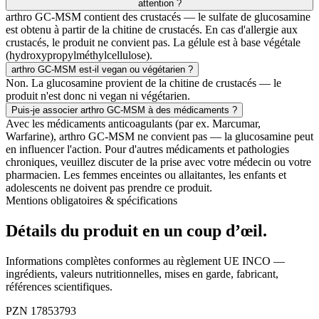
attention ?
arthro GC-MSM contient des crustacés — le sulfate de glucosamine
est obtenu à partir de la chitine de crustacés. En cas d'allergie aux
crustacés, le produit ne convient pas. La gélule est à base végétale
(hydroxypropylméthylcellulose).
arthro GC-MSM est-il vegan ou végétarien ?
Non. La glucosamine provient de la chitine de crustacés — le
produit n'est donc ni vegan ni végétarien.
Puis-je associer arthro GC-MSM à des médicaments ?
Avec les médicaments anticoagulants (par ex. Marcumar,
Warfarine), arthro GC-MSM ne convient pas — la glucosamine peut
en influencer l'action. Pour d'autres médicaments et pathologies
chroniques, veuillez discuter de la prise avec votre médecin ou votre
pharmacien. Les femmes enceintes ou allaitantes, les enfants et
adolescents ne doivent pas prendre ce produit.
Mentions obligatoires & spécifications
Détails du produit
en un coup d’œil.
Informations complètes conformes au règlement UE INCO —
ingrédients, valeurs nutritionnelles, mises en garde, fabricant,
références scientifiques.
PZN
17853793