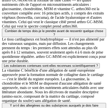
arthro GC-MSM est la formule de base ciblée — les quatre
nutriments clés de l'apport en micronutriments articulaires :
glucosamine, chondroïtine, MSM et vitamine C. arthro360 est la
couverture complète avec 16 principes actifs, y compris des extraits
végétaux (boswellia, curcuma), de l'acide hyaluronique et d'autres
vitamines. Celui qui veut le classique ciblé prend arthro GC-MSM.
Celui qui veut le spectre complet prend arthro360.
Combien de temps dois-je le prendre avant de ressentir quelque chose
?
Le tissu cartilagineux est bradytrophique — il n'est pas alimenté par
des vaisseaux sanguins, mais par diffusion. Les changements
prennent du temps : les premiers effets sont attendus au plus tôt
après 8 à 12 semaines, souvent seulement après 4 à 6 mois de prise
quotidienne régulière. arthro GC-MSM est explicitement conçu pour
une prise durable.
Les substances contenues sont-elles reconnues scientifiquement ?
La vitamine C bénéficie d'une allégation de santé européenne
approuvée pour la formation normale de collagène dans le cartilage
— c'est le libellé du registre européen. La glucosamine, la
chondroïtine et le MSM ne disposent d'aucune allégation de santé
approuvée, mais ce sont des nutriments articulaires établis avec une
littérature abondante. Nous les décrivons de manière descriptive
(amino-sucre, composant de la matrice du cartilage, composé
organique du soufre) sans allégation de santé.
Y a-t-il des allergènes ou des substances auxquels je dois faire