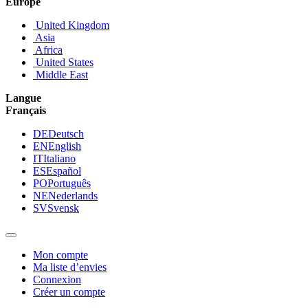
Europe
United Kingdom
Asia
Africa
United States
Middle East
Langue
Français
DE
Deutsch
EN
English
IT
Italiano
ES
Español
PO
Português
NE
Nederlands
SV
Svensk
Mon compte
Ma liste d’envies
Connexion
Créer un compte