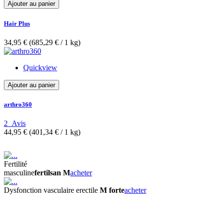
Ajouter au panier
Hair Plus
34,95 €
(685,29 €­ / 1 kg)
Quickview
Ajouter au panier
arthro360
2
Avis
44,95 €
(401,34 €­ / 1 kg)
Fertilité
masculine
fertilsan M
acheter
Dysfonction
vasculaire
erectile
M forte
acheter