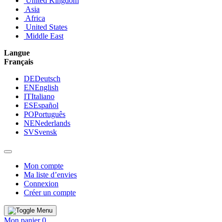
United Kingdom
Asia
Africa
United States
Middle East
Langue
Français
DE
Deutsch
EN
English
IT
Italiano
ES
Español
PO
Português
NE
Nederlands
SV
Svensk
Mon compte
Ma liste d’envies
Connexion
Créer un compte
Mon panier
0