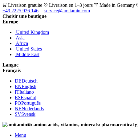
Livraison gratuite
Livraison en 1–3 jours
Made in Germany
+49 2225 926 146
service@amitamin.com
Choisir une boutique
Europe
United Kingdom
Asia
Africa
United States
Middle East
Langue
Français
DE
Deutsch
EN
English
IT
Italiano
ES
Español
PO
Português
NE
Nederlands
SV
Svensk
Menu