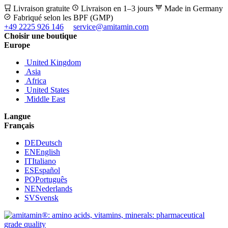
Livraison gratuite
Livraison en 1–3 jours
Made in Germany
Fabriqué selon les BPF (GMP)
+49 2225 926 146
service@amitamin.com
Choisir une boutique
Europe
United Kingdom
Asia
Africa
United States
Middle East
Langue
Français
DE
Deutsch
EN
English
IT
Italiano
ES
Español
PO
Português
NE
Nederlands
SV
Svensk