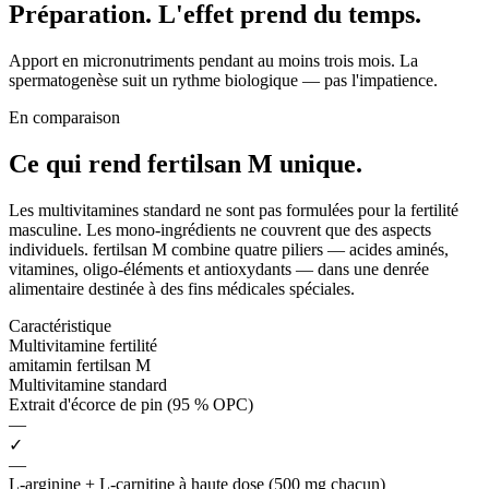
Préparation. L'effet prend du temps.
Apport en micronutriments pendant au moins trois mois. La
spermatogenèse suit un rythme biologique — pas l'impatience.
En comparaison
Ce qui rend fertilsan M
unique.
Les multivitamines standard ne sont pas formulées pour la fertilité
masculine. Les mono-ingrédients ne couvrent que des aspects
individuels. fertilsan M combine quatre piliers — acides aminés,
vitamines, oligo-éléments et antioxydants — dans une denrée
alimentaire destinée à des fins médicales spéciales.
Caractéristique
Multivitamine fertilité
amitamin fertilsan M
Multivitamine standard
Extrait d'écorce de pin (95 % OPC)
—
✓
—
L-arginine + L-carnitine à haute dose (500 mg chacun)