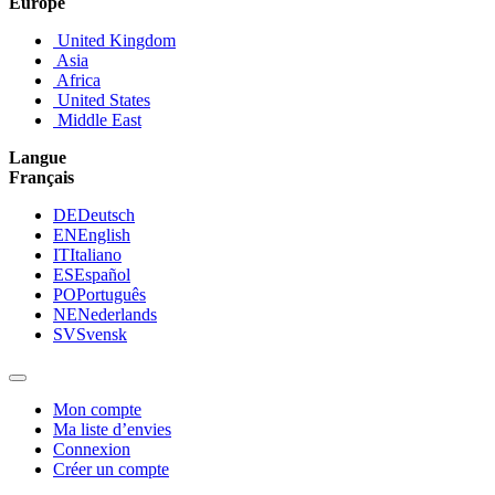
Europe
United Kingdom
Asia
Africa
United States
Middle East
Langue
Français
DE
Deutsch
EN
English
IT
Italiano
ES
Español
PO
Português
NE
Nederlands
SV
Svensk
Mon compte
Ma liste d’envies
Connexion
Créer un compte