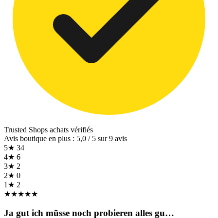
Trusted Shops
achats vérifiés
Avis boutique en plus : 5,0 / 5 sur 9 avis
5★
34
4★
6
3★
2
2★
0
1★
2
★
★
★
★
★
Ja gut ich mūsse noch probieren alles gu…