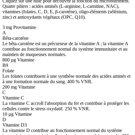
Cliquez sur une tuile pour découvrir la fonction du micronutriment.
Quatre piliers : acides aminés (L-arginine, L-carnitine, NAC),
vitamines (folates, C, D, E, β-carotène), oligo-éléments (sélénium,
zinc) et antioxydants végétaux (OPC, Q10).
3 mg
Provitamine
A
Bêta-carotène
Le bêta-carotène est un précurseur de la vitamine A ; la vitamine A
contribue au fonctionnement normal du système immunitaire et au
maintien de muqueuses normales.
800 µg
Vitamine
B9
Folate
Les folates contribuent à une synthèse normale des acides aminés et
à une formation normale du sang. 400 % VNR.
200 mg
Vitamine
C
Vitamine C
La vitamine C accroît l'absorption du fer et contribue à protéger les
cellules contre le stress oxydatif. 250 % VNR.
10 µg
Vitamine
D
Vitamine D3
La vitamine D contribue au fonctionnement normal du système