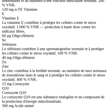
immunitaire et au maintien d'une fonction musculaire normale. 200
% VNR.
120 mg α-TE
Vitamine
E
Vitamine E
La vitamine E contribue à protéger les cellules contre le stress
oxydatif. 1.000 % VNR — protection à haute dose contre les
radicaux libres.
60 µg
Oligo-élément
Se
Sélénium
Le sélénium contribue à une spermatogenèse normale et à protéger
les cellules contre le stress oxydatif. 109 % VNR.
40 mg
Oligo-élément
Zn
Zinc
Le zinc contribue à la fertilité normale, au maintien de taux normaux
de testostérone dans le sang et à protéger les cellules contre le stress
oxydatif. 400 % VNR.
15 mg
Coenzyme
Q10
Coenzyme Q10
Le coenzyme Q10 est une substance endogène et un composant de
la production d'énergie mitochondriale.
500 mg
Acide aminé