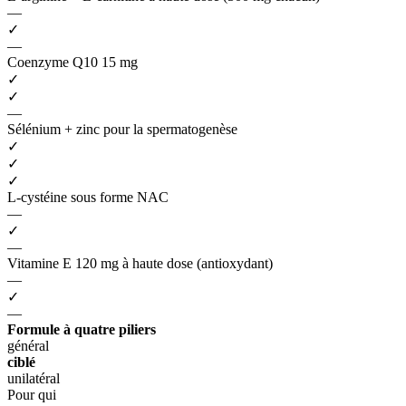
—
✓
—
Coenzyme Q10 15 mg
✓
✓
—
Sélénium + zinc pour la spermatogenèse
✓
✓
✓
L-cystéine sous forme NAC
—
✓
—
Vitamine E 120 mg à haute dose (antioxydant)
—
✓
—
Formule à quatre piliers
général
ciblé
unilatéral
Pour qui