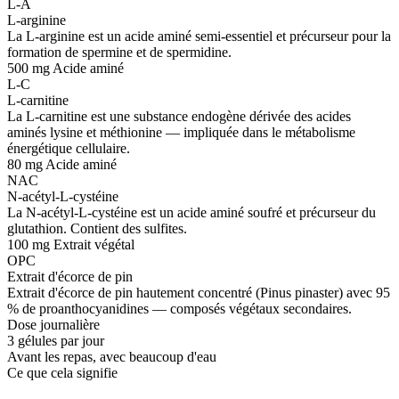
L-A
L-arginine
La L-arginine est un acide aminé semi-essentiel et précurseur pour la
formation de spermine et de spermidine.
500 mg
Acide aminé
L-C
L-carnitine
La L-carnitine est une substance endogène dérivée des acides
aminés lysine et méthionine — impliquée dans le métabolisme
énergétique cellulaire.
80 mg
Acide aminé
NAC
N-acétyl-L-cystéine
La N-acétyl-L-cystéine est un acide aminé soufré et précurseur du
glutathion. Contient des sulfites.
100 mg
Extrait végétal
OPC
Extrait d'écorce de pin
Extrait d'écorce de pin hautement concentré (Pinus pinaster) avec 95
% de proanthocyanidines — composés végétaux secondaires.
Dose journalière
3 gélules par jour
Avant les repas, avec beaucoup d'eau
Ce que cela signifie