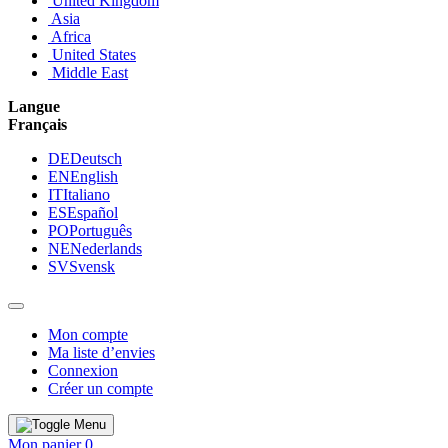
United Kingdom
Asia
Africa
United States
Middle East
Langue
Français
DE
Deutsch
EN
English
IT
Italiano
ES
Español
PO
Português
NE
Nederlands
SV
Svensk
Mon compte
Ma liste d’envies
Connexion
Créer un compte
Mon panier
0