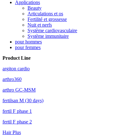
Applications
Beauty
Articulations et os
Fertilité et grossesse
Nuit et nerfs
Système cardiovasculaire
Système immunitaire
pour hommes
pour femmes
Product Line
argiton cardio
arthro360
arthro GC-MSM
fertilsan M (30 days)
fertil F phase 1
fertil F phase 2
Hair Plus