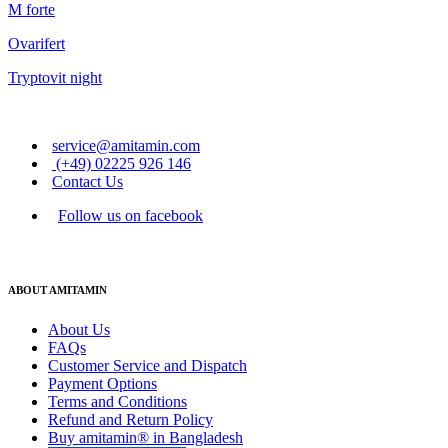
M forte
Ovarifert
Tryptovit night
service@amitamin.com
(+49) 02225 926 146
Contact Us
Follow us on facebook
ABOUT AMITAMIN
About Us
FAQs
Customer Service and Dispatch
Payment Options
Terms and Conditions
Refund and Return Policy
Buy amitamin® in Bangladesh