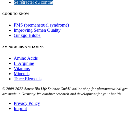
Se rétracter du contrat
GOOD TO KNOW
PMS (premenstrual syndrome)
Improving Semen Quality
Ginkgo Biloba
AMINO ACIDS & VITAMINS
Amino Acids
L-Arginine
Vitamins
Minerals
Trace Elements
© 2009-2022 Active Bio Life Science GmbH: online shop for pharmaceutical grade
are made in Germany. We conduct research and development for your health.
Privacy Policy
Imprint