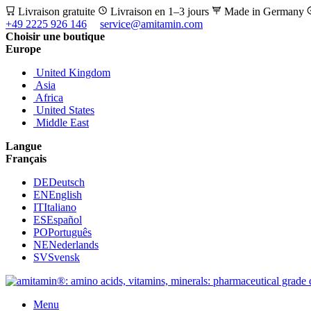
Livraison gratuite
Livraison en 1–3 jours
Made in Germany
+49 2225 926 146
service@amitamin.com
Choisir une boutique
Europe
United Kingdom
Asia
Africa
United States
Middle East
Langue
Français
DE
Deutsch
EN
English
IT
Italiano
ES
Español
PO
Português
NE
Nederlands
SV
Svensk
Menu