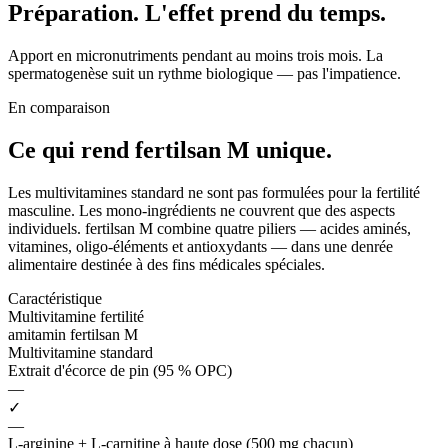
Préparation. L'effet prend du temps.
Apport en micronutriments pendant au moins trois mois. La
spermatogenèse suit un rythme biologique — pas l'impatience.
En comparaison
Ce qui rend fertilsan M
unique.
Les multivitamines standard ne sont pas formulées pour la fertilité
masculine. Les mono-ingrédients ne couvrent que des aspects
individuels. fertilsan M combine quatre piliers — acides aminés,
vitamines, oligo-éléments et antioxydants — dans une denrée
alimentaire destinée à des fins médicales spéciales.
Caractéristique
Multivitamine fertilité
amitamin fertilsan M
Multivitamine standard
Extrait d'écorce de pin (95 % OPC)
—
✓
—
L-arginine + L-carnitine à haute dose (500 mg chacun)