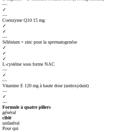
—
✓
—
Coenzyme Q10 15 mg
✓
✓
—
Sélénium + zinc pour la spermatogenèse
✓
✓
✓
L-cystéine sous forme NAC
—
✓
—
Vitamine E 120 mg à haute dose (antioxydant)
—
✓
—
Formule à quatre piliers
général
ciblé
unilatéral
Pour qui