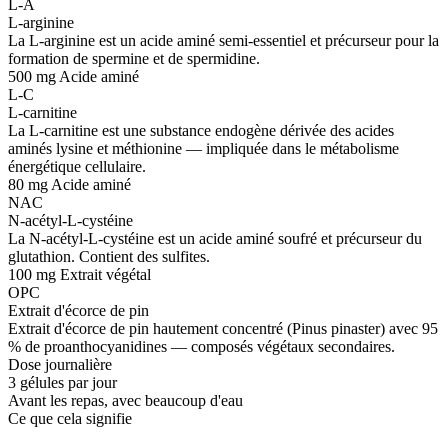
L-A
L-arginine
La L-arginine est un acide aminé semi-essentiel et précurseur pour la
formation de spermine et de spermidine.
500 mg
Acide aminé
L-C
L-carnitine
La L-carnitine est une substance endogène dérivée des acides
aminés lysine et méthionine — impliquée dans le métabolisme
énergétique cellulaire.
80 mg
Acide aminé
NAC
N-acétyl-L-cystéine
La N-acétyl-L-cystéine est un acide aminé soufré et précurseur du
glutathion. Contient des sulfites.
100 mg
Extrait végétal
OPC
Extrait d'écorce de pin
Extrait d'écorce de pin hautement concentré (Pinus pinaster) avec 95
% de proanthocyanidines — composés végétaux secondaires.
Dose journalière
3 gélules par jour
Avant les repas, avec beaucoup d'eau
Ce que cela signifie