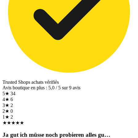
Trusted Shops
achats vérifiés
Avis boutique en plus : 5,0 / 5 sur 9 avis
5★
34
4★
6
3★
2
2★
0
1★
2
★
★
★
★
★
Ja gut ich mūsse noch probieren alles gu…