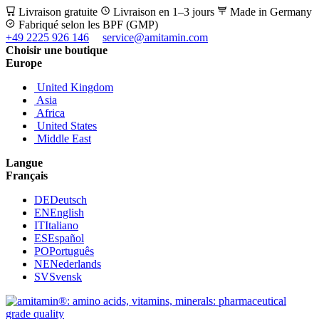
Livraison gratuite
Livraison en 1–3 jours
Made in Germany
Fabriqué selon les BPF (GMP)
+49 2225 926 146
service@amitamin.com
Choisir une boutique
Europe
United Kingdom
Asia
Africa
United States
Middle East
Langue
Français
DE
Deutsch
EN
English
IT
Italiano
ES
Español
PO
Português
NE
Nederlands
SV
Svensk