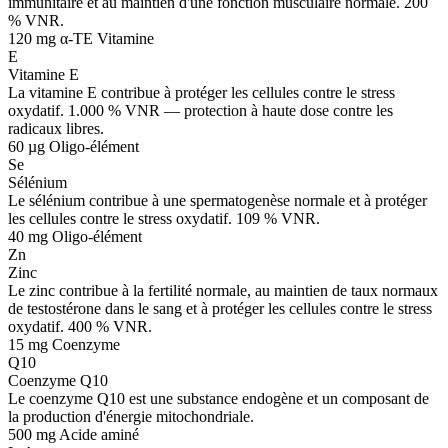
immunitaire et au maintien d'une fonction musculaire normale. 200
% VNR.
120 mg α-TE
Vitamine
E
Vitamine E
La vitamine E contribue à protéger les cellules contre le stress
oxydatif. 1.000 % VNR — protection à haute dose contre les
radicaux libres.
60 µg
Oligo-élément
Se
Sélénium
Le sélénium contribue à une spermatogenèse normale et à protéger
les cellules contre le stress oxydatif. 109 % VNR.
40 mg
Oligo-élément
Zn
Zinc
Le zinc contribue à la fertilité normale, au maintien de taux normaux
de testostérone dans le sang et à protéger les cellules contre le stress
oxydatif. 400 % VNR.
15 mg
Coenzyme
Q10
Coenzyme Q10
Le coenzyme Q10 est une substance endogène et un composant de
la production d'énergie mitochondriale.
500 mg
Acide aminé