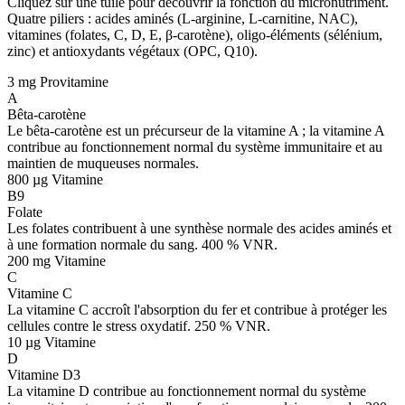
Cliquez sur une tuile pour découvrir la fonction du micronutriment.
Quatre piliers : acides aminés (L-arginine, L-carnitine, NAC),
vitamines (folates, C, D, E, β-carotène), oligo-éléments (sélénium,
zinc) et antioxydants végétaux (OPC, Q10).
3 mg
Provitamine
A
Bêta-carotène
Le bêta-carotène est un précurseur de la vitamine A ; la vitamine A
contribue au fonctionnement normal du système immunitaire et au
maintien de muqueuses normales.
800 µg
Vitamine
B9
Folate
Les folates contribuent à une synthèse normale des acides aminés et
à une formation normale du sang. 400 % VNR.
200 mg
Vitamine
C
Vitamine C
La vitamine C accroît l'absorption du fer et contribue à protéger les
cellules contre le stress oxydatif. 250 % VNR.
10 µg
Vitamine
D
Vitamine D3
La vitamine D contribue au fonctionnement normal du système