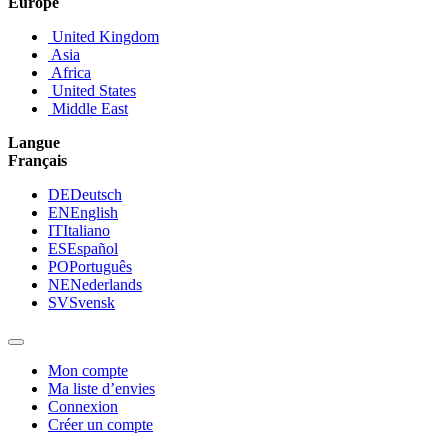
Europe
United Kingdom
Asia
Africa
United States
Middle East
Langue
Français
DE
Deutsch
EN
English
IT
Italiano
ES
Español
PO
Português
NE
Nederlands
SV
Svensk
Mon compte
Ma liste d’envies
Connexion
Créer un compte