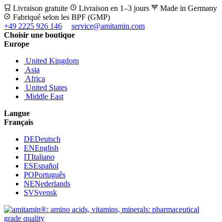
Livraison gratuite
Livraison en 1–3 jours
Made in Germany
Fabriqué selon les BPF (GMP)
+49 2225 926 146
service@amitamin.com
Choisir une boutique
Europe
United Kingdom
Asia
Africa
United States
Middle East
Langue
Français
DE
Deutsch
EN
English
IT
Italiano
ES
Español
PO
Português
NE
Nederlands
SV
Svensk