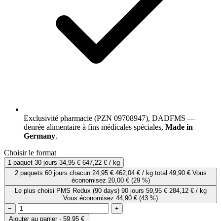
Exclusivité pharmacie (PZN 09708947), DADFMS —
denrée alimentaire à fins médicales spéciales,
Made in
Germany
.
Choisir le format
1 paquet
30 jours
34,95 €
647,22 € / kg
2 paquets
60 jours
chacun
24,95 €
462,04 € / kg
total 49,90 €
Vous
économisez 20,00 €
(29 %)
Le plus choisi
PMS Redux (90 days)
90 jours
59,95 €
284,12 € / kg
Vous économisez 44,90 €
(43 %)
−
+
Ajouter au panier · 59,95 €