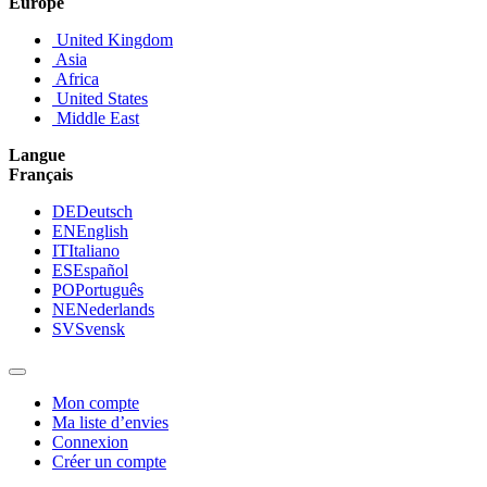
Europe
United Kingdom
Asia
Africa
United States
Middle East
Langue
Français
DE
Deutsch
EN
English
IT
Italiano
ES
Español
PO
Português
NE
Nederlands
SV
Svensk
Mon compte
Ma liste d’envies
Connexion
Créer un compte