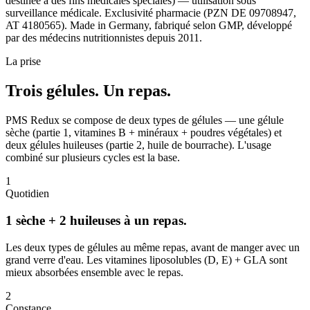
destinée à des fins médicales spéciales) — utilisation sous
surveillance médicale. Exclusivité pharmacie (PZN DE 09708947,
AT 4180565). Made in Germany, fabriqué selon GMP, développé
par des médecins nutritionnistes depuis 2011.
La prise
Trois gélules.
Un repas.
PMS Redux se compose de deux types de gélules — une gélule
sèche (partie 1, vitamines B + minéraux + poudres végétales) et
deux gélules huileuses (partie 2, huile de bourrache). L'usage
combiné sur plusieurs cycles est la base.
1
Quotidien
1 sèche + 2 huileuses à un repas.
Les deux types de gélules au même repas, avant de manger avec un
grand verre d'eau. Les vitamines liposolubles (D, E) + GLA sont
mieux absorbées ensemble avec le repas.
2
Constance