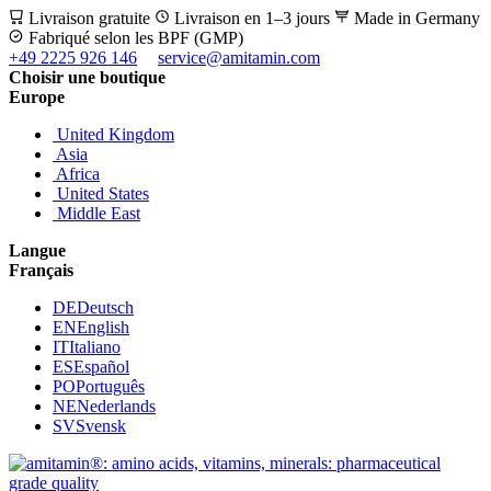
Livraison gratuite
Livraison en 1–3 jours
Made in Germany
Fabriqué selon les BPF (GMP)
+49 2225 926 146
service@amitamin.com
Choisir une boutique
Europe
United Kingdom
Asia
Africa
United States
Middle East
Langue
Français
DE
Deutsch
EN
English
IT
Italiano
ES
Español
PO
Português
NE
Nederlands
SV
Svensk