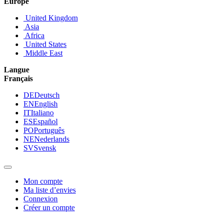
Europe
United Kingdom
Asia
Africa
United States
Middle East
Langue
Français
DE
Deutsch
EN
English
IT
Italiano
ES
Español
PO
Português
NE
Nederlands
SV
Svensk
Mon compte
Ma liste d’envies
Connexion
Créer un compte