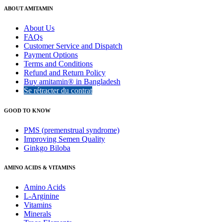
ABOUT AMITAMIN
About Us
FAQs
Customer Service and Dispatch
Payment Options
Terms and Conditions
Refund and Return Policy
Buy amitamin® in Bangladesh
Se rétracter du contrat
GOOD TO KNOW
PMS (premenstrual syndrome)
Improving Semen Quality
Ginkgo Biloba
AMINO ACIDS & VITAMINS
Amino Acids
L-Arginine
Vitamins
Minerals