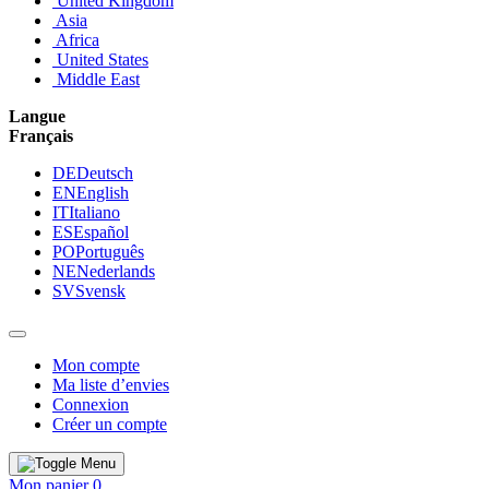
United Kingdom
Asia
Africa
United States
Middle East
Langue
Français
DE
Deutsch
EN
English
IT
Italiano
ES
Español
PO
Português
NE
Nederlands
SV
Svensk
Mon compte
Ma liste d’envies
Connexion
Créer un compte
Mon panier
0