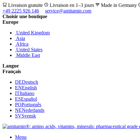
Livraison gratuite
Livraison en 1–3 jours
Made in Germany
+49 2225 926 146
service@amitamin.com
Choisir une boutique
Europe
United Kingdom
Asia
Africa
United States
Middle East
Langue
Français
DE
Deutsch
EN
English
IT
Italiano
ES
Español
PO
Português
NE
Nederlands
SV
Svensk
Menu