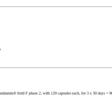
%
mitamin® fertil F phase 2, with 120 capsules each, for 3 x 30 days = 9