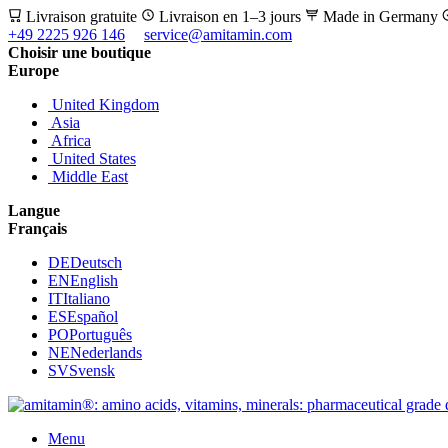
Livraison gratuite
Livraison en 1–3 jours
Made in Germany
+49 2225 926 146
service@amitamin.com
Choisir une boutique
Europe
United Kingdom
Asia
Africa
United States
Middle East
Langue
Français
DE
Deutsch
EN
English
IT
Italiano
ES
Español
PO
Português
NE
Nederlands
SV
Svensk
Menu