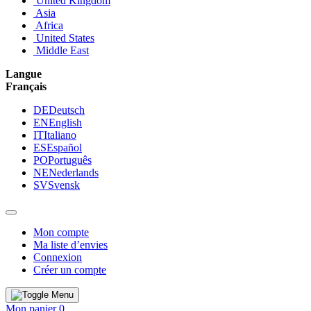
United Kingdom
Asia
Africa
United States
Middle East
Langue
Français
DE
Deutsch
EN
English
IT
Italiano
ES
Español
PO
Português
NE
Nederlands
SV
Svensk
Mon compte
Ma liste d’envies
Connexion
Créer un compte
Mon panier
0