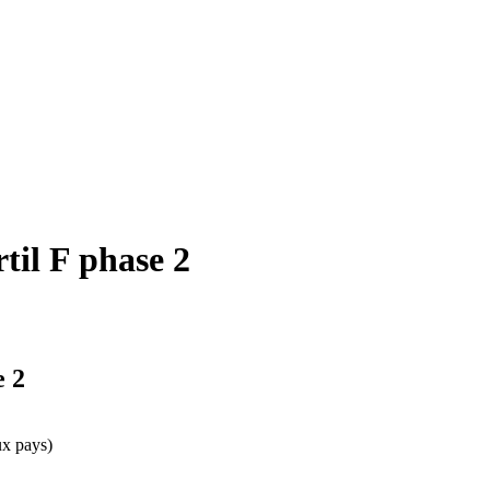
til F phase 2
e 2
ux pays)