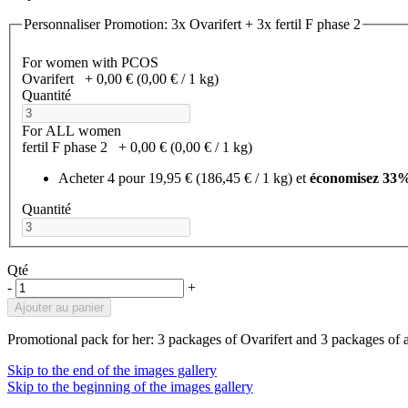
Personnaliser Promotion: 3x Ovarifert + 3x fertil F phase 2
For women with PCOS
Ovarifert
+
0,00 €
(0,00 €­ / 1 kg)
Quantité
For ALL women
fertil F phase 2
+
0,00 €
(0,00 €­ / 1 kg)
Acheter 4 pour
19,95 €
(186,45 €­ / 1 kg)
et
économisez
33
Quantité
Qté
-
+
Ajouter au panier
Promotional pack for her: 3 packages of Ovarifert and 3 packages of a
Skip to the end of the images gallery
Skip to the beginning of the images gallery