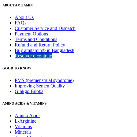
ABOUT AMITAMIN
About Us
FAQs
Customer Service and Dispatch
Payment Options
Terms and Conditions
Refund and Return Policy
Buy amitamin® in Bangladesh
Resolver o contrato
GOOD TO KNOW
PMS (premenstrual syndrome)
Improving Semen Quality
Ginkgo Biloba
AMINO ACIDS & VITAMINS
Amino Acids
L-Arginine
Vitamins
Minerals