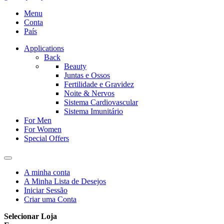
Menu
Conta
País
Applications
Back
Beauty
Juntas e Ossos
Fertilidade e Gravidez
Noite & Nervos
Sistema Cardiovascular
Sistema Imunitário
For Men
For Women
Special Offers
A minha conta
A Minha Lista de Desejos
Iniciar Sessão
Criar uma Conta
Selecionar Loja