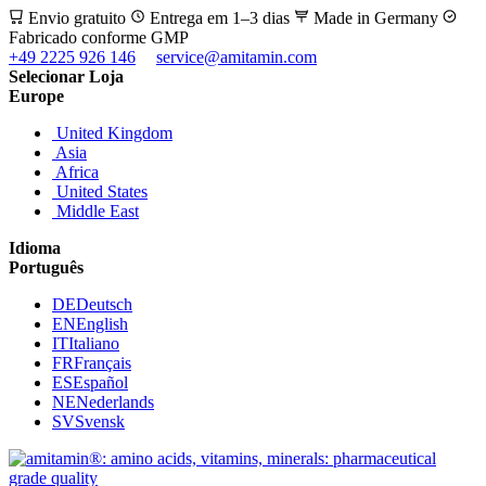
Envio gratuito
Entrega em 1–3 dias
Made in Germany
Fabricado conforme GMP
+49 2225 926 146
service@amitamin.com
Selecionar Loja
Europe
United Kingdom
Asia
Africa
United States
Middle East
Idioma
Português
DE
Deutsch
EN
English
IT
Italiano
FR
Français
ES
Español
NE
Nederlands
SV
Svensk