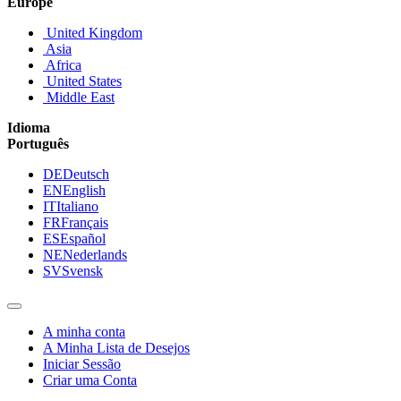
Europe
United Kingdom
Asia
Africa
United States
Middle East
Idioma
Português
DE
Deutsch
EN
English
IT
Italiano
FR
Français
ES
Español
NE
Nederlands
SV
Svensk
A minha conta
A Minha Lista de Desejos
Iniciar Sessão
Criar uma Conta