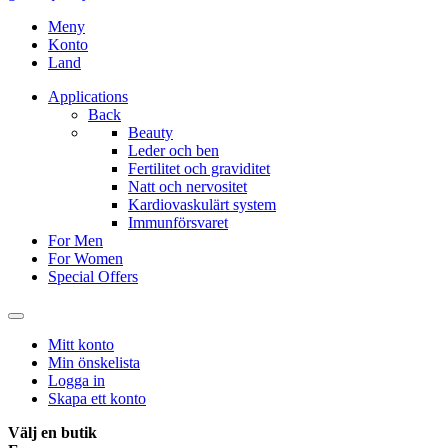
Meny
Konto
Land
Applications
Back
Beauty
Leder och ben
Fertilitet och graviditet
Natt och nervositet
Kardiovaskulärt system
Immunförsvaret
For Men
For Women
Special Offers
Mitt konto
Min önskelista
Logga in
Skapa ett konto
Välj en butik