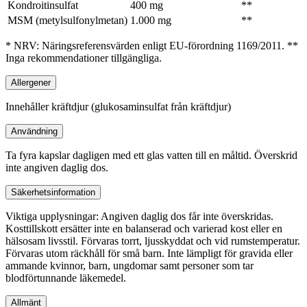
Kondroitinsulfat
400 mg
**
MSM (metylsulfonylmetan)
1.000 mg
**
* NRV: Näringsreferensvärden enligt EU-förordning 1169/2011. **
Inga rekommendationer tillgängliga.
Allergener
Innehåller kräftdjur (glukosaminsulfat från kräftdjur)
Användning
Ta fyra kapslar dagligen med ett glas vatten till en måltid. Överskrid
inte angiven daglig dos.
Säkerhetsinformation
Viktiga upplysningar: Angiven daglig dos får inte överskridas.
Kosttillskott ersätter inte en balanserad och varierad kost eller en
hälsosam livsstil. Förvaras torrt, ljusskyddat och vid rumstemperatur.
Förvaras utom räckhåll för små barn. Inte lämpligt för gravida eller
ammande kvinnor, barn, ungdomar samt personer som tar
blodförtunnande läkemedel.
Allmänt