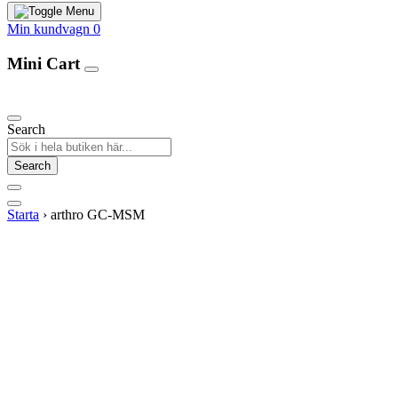
Min kundvagn
0
Mini Cart
Our Products
Search
Search
Starta
›
arthro GC-MSM