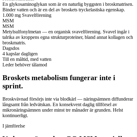
En glykosaminoglykan som är en naturlig byggsten i broskmatrisen.
Binder vatten och är en del av broskets tryckelastiska egenskap.
1.000 mg
Svavelförening
MSM
MSM
Metylsulfonylmetan — en organisk svavelförening. Svavel ingår i
talrika av kroppens egna strukturproteiner, bland annat kollagen och
broskmatris.
Dagsdos
4 kapslar dagligen
Till en måltid, med vatten
Leder behöver tålamod
Broskets metabolism fungerar inte i
sprint.
Broskvävnad försörjs inte via blodkärl — näringsämnen diffunderar
långsamt från ledvätskan. En konsekvent daglig tillförsel av
mikronäringsämnen under minst tre månader är grunden. Helst
kontinuerligt.
I jämförelse