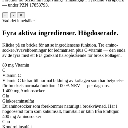
— under PZN 17853793.
‹
›
✕
Vad det innehåller
Fyra aktiva ingredienser.
Högdoserade.
Klicka på en bricka för att se ingrediensens funktion. Tre amino-
socker-/svavelföreningar för ledmatrisen plus C-vitamin — den enda
av de fyra med ett EU-godkänt hälsopåstående för brosk-kollagen.
80 mg
Vitamin
C
Vitamin C
Vitamin C bidrar till normal bildning av kollagen som har betydelse
för broskets normala funktion. 100 % NRV — per dagsdos.
1.400 mg
Aminosocker
Glu
Glukosaminsulfat
Ett aminosocker som förekommer naturligt i broskvävnad. Här i
högdoserad form som kaliumsalt, framställt ur kitin från kräftdjur.
400 mg
Aminosocker
Cho
Kondroitinsulfat