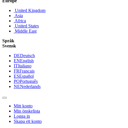
Europe
United Kingdom
Asia
Africa
United States
Middle East
Språk
Svensk
DE
Deutsch
EN
English
IT
Italiano
FR
Français
ES
Español
PO
Português
NE
Nederlands
Mitt konto
Min önskelista
Logga in
Skapa ett konto