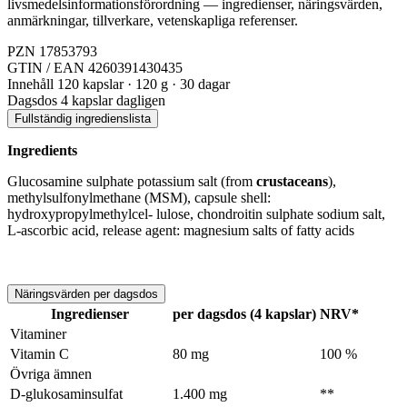
livsmedelsinformationsförordning — ingredienser, näringsvärden,
anmärkningar, tillverkare, vetenskapliga referenser.
PZN
17853793
GTIN / EAN
4260391430435
Innehåll
120 kapslar · 120 g · 30 dagar
Dagsdos
4 kapslar dagligen
Fullständig ingredienslista
Ingredients
Glucosamine sulphate potassium salt (from
crustaceans
),
methylsulfonylmethane (MSM), capsule shell:
hydroxypropylmethylcel- lulose, chondroitin sulphate sodium salt,
L-ascorbic acid, release agent: magnesium salts of fatty acids
Näringsvärden per dagsdos
Ingredienser
per dagsdos (4 kapslar)
NRV*
Vitaminer
Vitamin C
80 mg
100 %
Övriga ämnen
D-glukosaminsulfat
1.400 mg
**