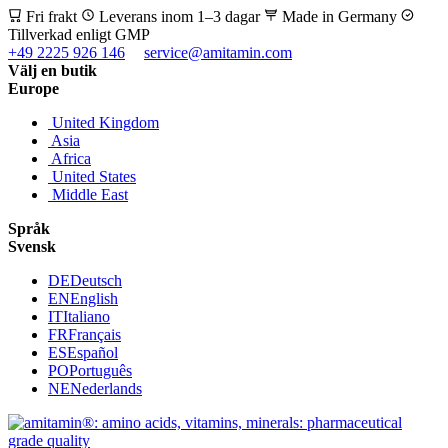
Fri frakt
Leverans inom 1–3 dagar
Made in Germany
Tillverkad enligt GMP
+49 2225 926 146
service@amitamin.com
Välj en butik
Europe
United Kingdom
Asia
Africa
United States
Middle East
Språk
Svensk
DE
Deutsch
EN
English
IT
Italiano
FR
Français
ES
Español
PO
Português
NE
Nederlands