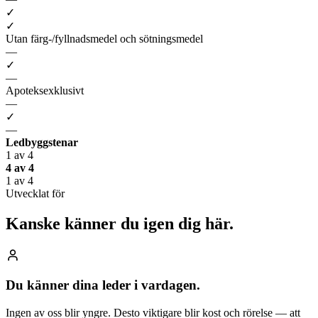
✓
✓
Utan färg-/fyllnadsmedel och sötningsmedel
—
✓
—
Apoteksexklusivt
—
✓
—
Ledbyggstenar
1 av 4
4 av 4
1 av 4
Utvecklat för
Kanske känner du igen
dig här.
Du känner dina leder i vardagen.
Ingen av oss blir yngre. Desto viktigare blir kost och rörelse — att