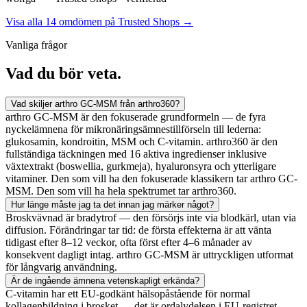
Visa alla 14 omdömen på Trusted Shops
→
Vanliga frågor
Vad du
bör veta.
Vad skiljer arthro GC-MSM från arthro360?
arthro GC-MSM är den fokuserade grundformeln — de fyra
nyckelämnena för mikronäringsämnestillförseln till lederna:
glukosamin, kondroitin, MSM och C-vitamin. arthro360 är den
fullständiga täckningen med 16 aktiva ingredienser inklusive
växtextrakt (boswellia, gurkmeja), hyaluronsyra och ytterligare
vitaminer. Den som vill ha den fokuserade klassikern tar arthro GC-
MSM. Den som vill ha hela spektrumet tar arthro360.
Hur länge måste jag ta det innan jag märker något?
Broskvävnad är bradytrof — den försörjs inte via blodkärl, utan via
diffusion. Förändringar tar tid: de första effekterna är att vänta
tidigast efter 8–12 veckor, ofta först efter 4–6 månader av
konsekvent dagligt intag. arthro GC-MSM är uttryckligen utformat
för långvarig användning.
Är de ingående ämnena vetenskapligt erkända?
C-vitamin har ett EU-godkänt hälsopåstående för normal
kollagenbildning i brosket — det är ordalydelsen i EU-registret.