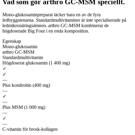
Vad som gör arthro GC-MSM
speciellt.
Mono-glukosaminpreparat täcker bara en av de fyra
ledbyggstenarna. Standardmultivitaminer är inte specialiserade på
ledmikronäringsämnen. arthro GC-MSM kombinerar de
högdoserade Big Four i en enda komposition.
Egenskap
Mono-glukosamin
arthro GC-MSM
Standardmultivitamin
Högdoserat glukosamin (1 400 mg)
✓
✓
—
Plus kondroitin (400 mg)
—
✓
—
Plus MSM (1 000 mg)
—
✓
—
C-vitamin för brosk-kollagen
—