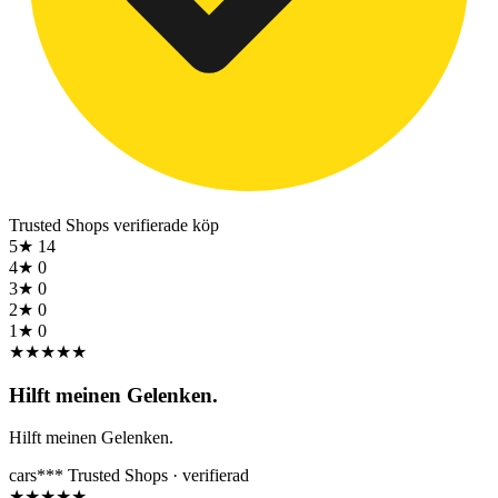
Trusted Shops
verifierade köp
5★
14
4★
0
3★
0
2★
0
1★
0
★
★
★
★
★
Hilft meinen Gelenken.
Hilft meinen Gelenken.
cars***
Trusted Shops · verifierad
★
★
★
★
★