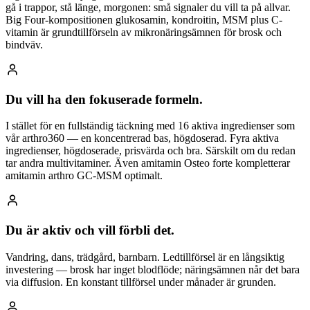
gå i trappor, stå länge, morgonen: små signaler du vill ta på allvar.
Big Four-kompositionen glukosamin, kondroitin, MSM plus C-
vitamin är grundtillförseln av mikronäringsämnen för brosk och
bindväv.
Du vill ha den fokuserade formeln.
I stället för en fullständig täckning med 16 aktiva ingredienser som
vår arthro360 — en koncentrerad bas, högdoserad. Fyra aktiva
ingredienser, högdoserade, prisvärda och bra. Särskilt om du redan
tar andra multivitaminer. Även amitamin Osteo forte kompletterar
amitamin arthro GC-MSM optimalt.
Du är aktiv och vill förbli det.
Vandring, dans, trädgård, barnbarn. Ledtillförsel är en långsiktig
investering — brosk har inget blodflöde; näringsämnen når det bara
via diffusion. En konstant tillförsel under månader är grunden.