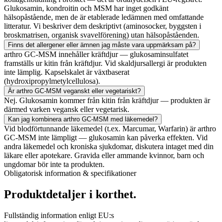
Glukosamin, kondroitin och MSM har inget godkänt
hälsopåstående, men de är etablerade ledämnen med omfattande
litteratur. Vi beskriver dem deskriptivt (aminosocker, byggsten i
broskmatrisen, organisk svavelförening) utan hälsopåståenden.
Finns det allergener eller ämnen jag måste vara uppmärksam på?
arthro GC-MSM innehåller kräftdjur — glukosaminsulfatet
framställs ur kitin från kräftdjur. Vid skaldjursallergi är produkten
inte lämplig. Kapselskalet är växtbaserat
(hydroxipropylmetylcellulosa).
Är arthro GC-MSM veganskt eller vegetariskt?
Nej. Glukosamin kommer från kitin från kräftdjur — produkten är
därmed varken vegansk eller vegetarisk.
Kan jag kombinera arthro GC-MSM med läkemedel?
Vid blodförtunnande läkemedel (t.ex. Marcumar, Warfarin) är arthro
GC-MSM inte lämpligt — glukosamin kan påverka effekten. Vid
andra läkemedel och kroniska sjukdomar, diskutera intaget med din
läkare eller apotekare. Gravida eller ammande kvinnor, barn och
ungdomar bör inte ta produkten.
Obligatorisk information & specifikationer
Produktdetaljer
i korthet.
Fullständig information enligt EU:s