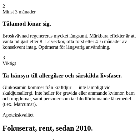
2
Minst 3 månader
Tålamod lönar sig.
Broskvävnad regenereras mycket långsamt. Märkbara effekter är att
vänta tidigast efter 8–12 veckor, ofta först efter 4–6 månader av
konsekvent intag. Optimerat för långvarig användning.
3
Viktigt
Ta hänsyn till allergiker och särskilda livsfaser.
Glukosamin kommer från kräftdjur — inte lämpligt vid
skaldjursallergi. Inte heller för gravida eller ammande kvinnor, barn
och ungdomar, samt personer som tar blodförtunnande läkemedel
(t.ex. Marcumar).
Apotekskvalitet
Fokuserat, rent, sedan 2010.