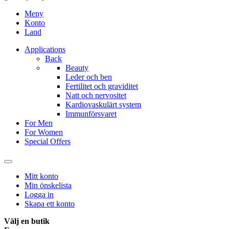
Meny
Konto
Land
Applications
Back
Beauty
Leder och ben
Fertilitet och graviditet
Natt och nervositet
Kardiovaskulärt system
Immunförsvaret
For Men
For Women
Special Offers
Mitt konto
Min önskelista
Logga in
Skapa ett konto
Välj en butik