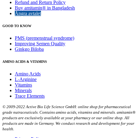
Refund and Return Policy
Buy amitamin® in Bangladesh
Ångra avtalet
GOOD TO KNOW
PMS (premenstrual syndrome)
Improving Semen Quality
Ginkgo Biloba
AMINO ACIDS & VITAMINS
Amino Acids
L-Arginine
Vitamins
Minerals
Trace Elements
© 2009-2022 Active Bio Life Science GmbH: online shop for pharmaceutical
grade nutraceuticals. Contains amino acids, vitamins and minerals. amitamin®
products are exclusively available at your pharmacy or our online shop. All
products are made in Germany. We conduct research and development for your
health.