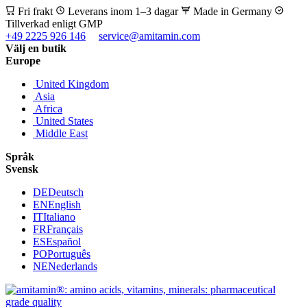
Fri frakt
Leverans inom 1–3 dagar
Made in Germany
Tillverkad enligt GMP
+49 2225 926 146
service@amitamin.com
Välj en butik
Europe
United Kingdom
Asia
Africa
United States
Middle East
Språk
Svensk
DE
Deutsch
EN
English
IT
Italiano
FR
Français
ES
Español
PO
Português
NE
Nederlands