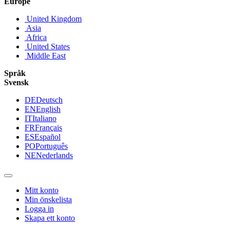
Europe
United Kingdom
Asia
Africa
United States
Middle East
Språk
Svensk
DE
Deutsch
EN
English
IT
Italiano
FR
Français
ES
Español
PO
Português
NE
Nederlands
Mitt konto
Min önskelista
Logga in
Skapa ett konto