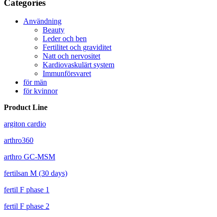
Categories
Användning
Beauty
Leder och ben
Fertilitet och graviditet
Natt och nervositet
Kardiovaskulärt system
Immunförsvaret
för män
för kvinnor
Product Line
argiton cardio
arthro360
arthro GC-MSM
fertilsan M (30 days)
fertil F phase 1
fertil F phase 2