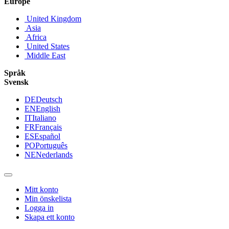
Europe
United Kingdom
Asia
Africa
United States
Middle East
Språk
Svensk
DE
Deutsch
EN
English
IT
Italiano
FR
Français
ES
Español
PO
Português
NE
Nederlands
Mitt konto
Min önskelista
Logga in
Skapa ett konto