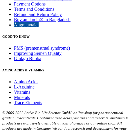
Payment Options
Terms and Conditions
Refund and Return Policy
Buy amitamin® in Bangladesh
Ångra avtalet
GOOD TO KNOW
PMS (premenstrual syndrome)
Improving Semen Quality
Ginkgo Biloba
AMINO ACIDS & VITAMINS
Amino Acids
L-Arginine
Vitamins
Minerals
Trace Elements
© 2009-2022 Active Bio Life Science GmbH: online shop for pharmaceutical
grade nutraceuticals. Contains amino acids, vitamins and minerals. amitamin®
products are exclusively available at your pharmacy or our online shop. All
products are made in Germany. We conduct research and development for your