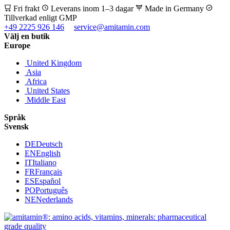
Fri frakt
Leverans inom 1–3 dagar
Made in Germany
Tillverkad enligt GMP
+49 2225 926 146
service@amitamin.com
Välj en butik
Europe
United Kingdom
Asia
Africa
United States
Middle East
Språk
Svensk
DE
Deutsch
EN
English
IT
Italiano
FR
Français
ES
Español
PO
Português
NE
Nederlands