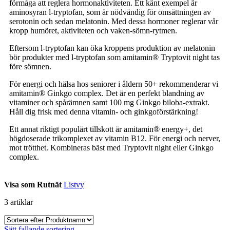
förmåga att reglera hormonaktiviteten. Ett känt exempel är
aminosyran l-tryptofan, som är nödvändig för omsättningen av
serotonin och sedan melatonin. Med dessa hormoner reglerar vår
kropp humöret, aktiviteten och vaken-sömn-rytmen.
Eftersom l-tryptofan kan öka kroppens produktion av melatonin
bör produkter med l-tryptofan som amitamin® Tryptovit night tas
före sömnen.
För energi och hälsa hos seniorer i åldern 50+ rekommenderar vi
amitamin® Ginkgo complex. Det är en perfekt blandning av
vitaminer och spårämnen samt 100 mg Ginkgo biloba-extrakt.
Håll dig frisk med denna vitamin- och ginkgoförstärkning!
Ett annat riktigt populärt tillskott är amitamin® energy+, det
högdoserade trikomplexet av vitamin B12. För energi och nerver,
mot trötthet. Kombineras bäst med Tryptovit night eller Ginkgo
complex.
Visa som
Rutnät
Listvy
3
artiklar
Sätt fallande sortering