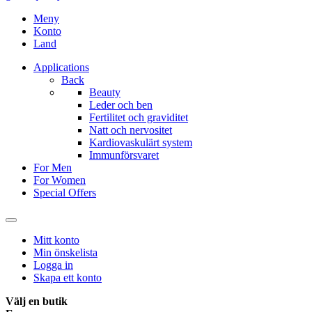
Meny
Konto
Land
Applications
Back
Beauty
Leder och ben
Fertilitet och graviditet
Natt och nervositet
Kardiovaskulärt system
Immunförsvaret
For Men
For Women
Special Offers
Mitt konto
Min önskelista
Logga in
Skapa ett konto
Välj en butik