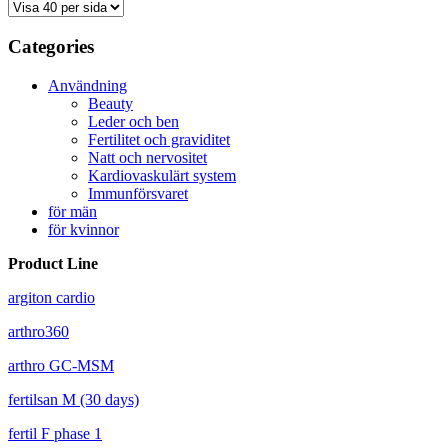
Categories
Användning
Beauty
Leder och ben
Fertilitet och graviditet
Natt och nervositet
Kardiovaskulärt system
Immunförsvaret
för män
för kvinnor
Product Line
argiton cardio
arthro360
arthro GC-MSM
fertilsan M (30 days)
fertil F phase 1