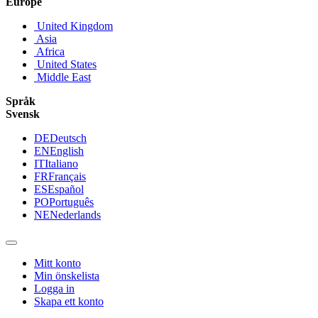
Europe
United Kingdom
Asia
Africa
United States
Middle East
Språk
Svensk
DE
Deutsch
EN
English
IT
Italiano
FR
Français
ES
Español
PO
Português
NE
Nederlands
Mitt konto
Min önskelista
Logga in
Skapa ett konto