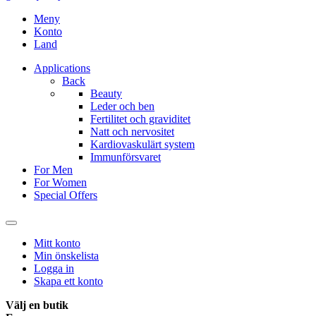
Meny
Konto
Land
Applications
Back
Beauty
Leder och ben
Fertilitet och graviditet
Natt och nervositet
Kardiovaskulärt system
Immunförsvaret
For Men
For Women
Special Offers
Mitt konto
Min önskelista
Logga in
Skapa ett konto
Välj en butik