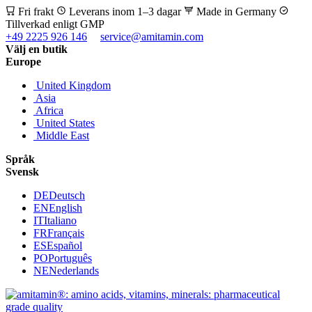
Fri frakt
Leverans inom 1–3 dagar
Made in Germany
Tillverkad enligt GMP
+49 2225 926 146
service@amitamin.com
Välj en butik
Europe
United Kingdom
Asia
Africa
United States
Middle East
Språk
Svensk
DE
Deutsch
EN
English
IT
Italiano
FR
Français
ES
Español
PO
Português
NE
Nederlands