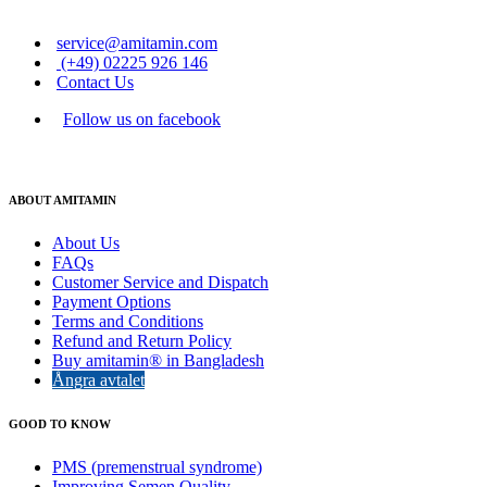
service@amitamin.com
(+49) 02225 926 146
Contact Us
Follow us on facebook
ABOUT AMITAMIN
About Us
FAQs
Customer Service and Dispatch
Payment Options
Terms and Conditions
Refund and Return Policy
Buy amitamin® in Bangladesh
Ångra avtalet
GOOD TO KNOW
PMS (premenstrual syndrome)
Improving Semen Quality