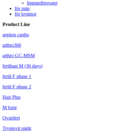
Immunförsvaret
för män
för kvinnor
Product Line
argiton cardio
arthro360
arthro GC-MSM
fertilsan M (30 days)
fertil F phase 1
fertil F phase 2
Hair Plus
M forte
Ovarifert
Tryptovit night