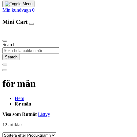
Min kundvagn
0
Mini Cart
Our Products
Search
Search
för män
Hem
för män
Visa som
Rutnät
Listvy
12
artiklar