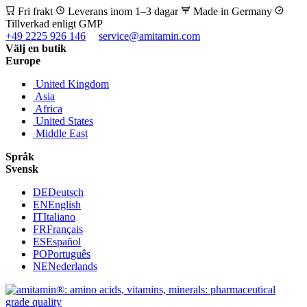
Fri frakt
Leverans inom 1–3 dagar
Made in Germany
Tillverkad enligt GMP
+49 2225 926 146
service@amitamin.com
Välj en butik
Europe
United Kingdom
Asia
Africa
United States
Middle East
Språk
Svensk
DE
Deutsch
EN
English
IT
Italiano
FR
Français
ES
Español
PO
Português
NE
Nederlands