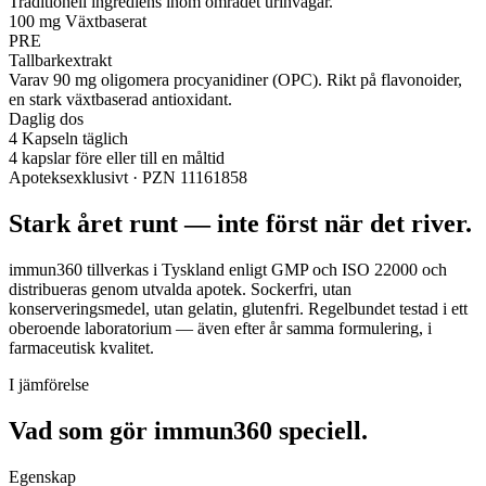
Traditionell ingrediens inom området urinvägar.
100 mg
Växtbaserat
PRE
Tallbarkextrakt
Varav 90 mg oligomera procyanidiner (OPC). Rikt på flavonoider,
en stark växtbaserad antioxidant.
Daglig dos
4 Kapseln täglich
4 kapslar före eller till en måltid
Apoteksexklusivt · PZN 11161858
Stark året runt — inte först när det river.
immun360 tillverkas i Tyskland enligt GMP och ISO 22000 och
distribueras genom utvalda apotek. Sockerfri, utan
konserveringsmedel, utan gelatin, glutenfri. Regelbundet testad i ett
oberoende laboratorium — även efter år samma formulering, i
farmaceutisk kvalitet.
I jämförelse
Vad som gör immun360
speciell.
Egenskap