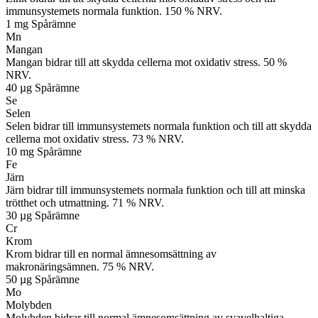
immunsystemets normala funktion. 150 % NRV.
1 mg
Spårämne
Mn
Mangan
Mangan bidrar till att skydda cellerna mot oxidativ stress. 50 %
NRV.
40 µg
Spårämne
Se
Selen
Selen bidrar till immunsystemets normala funktion och till att skydda
cellerna mot oxidativ stress. 73 % NRV.
10 mg
Spårämne
Fe
Järn
Järn bidrar till immunsystemets normala funktion och till att minska
trötthet och utmattning. 71 % NRV.
30 µg
Spårämne
Cr
Krom
Krom bidrar till en normal ämnesomsättning av
makronäringsämnen. 75 % NRV.
50 µg
Spårämne
Mo
Molybden
Molybden bidrar till normal ämnesomsättning av svavelhaltiga