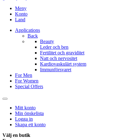
Meny
Konto
Land
Applications
Back
Beauty
Leder och ben
Fertilitet och graviditet
Natt och nervositet
Kardiovaskulärt system
Immunförsvaret
For Men
For Women
Special Offers
Mitt konto
Min önskelista
Logga in
Skapa ett konto
Välj en butik