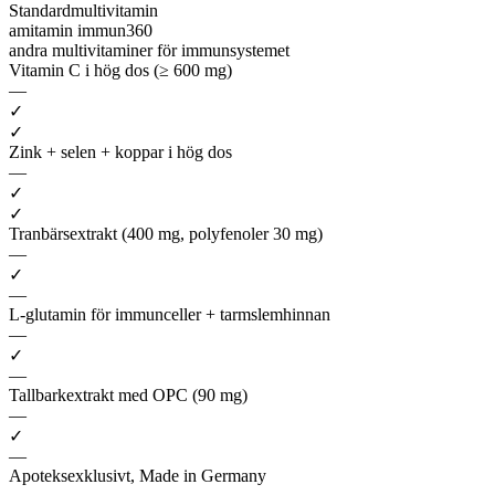
Standardmultivitamin
amitamin immun360
andra multivitaminer för immunsystemet
Vitamin C i hög dos (≥ 600 mg)
—
✓
✓
Zink + selen + koppar i hög dos
—
✓
✓
Tranbärsextrakt (400 mg, polyfenoler 30 mg)
—
✓
—
L-glutamin för immunceller + tarmslemhinnan
—
✓
—
Tallbarkextrakt med OPC (90 mg)
—
✓
—
Apoteksexklusivt, Made in Germany