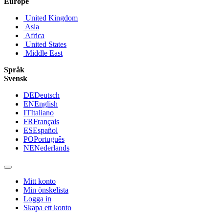
Europe
United Kingdom
Asia
Africa
United States
Middle East
Språk
Svensk
DE
Deutsch
EN
English
IT
Italiano
FR
Français
ES
Español
PO
Português
NE
Nederlands
Mitt konto
Min önskelista
Logga in
Skapa ett konto