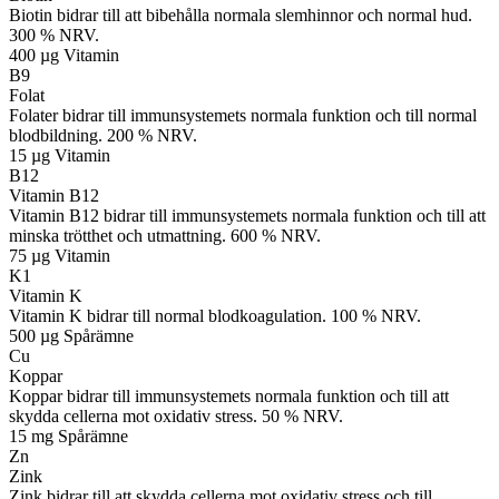
Biotin bidrar till att bibehålla normala slemhinnor och normal hud.
300 % NRV.
400 µg
Vitamin
B9
Folat
Folater bidrar till immunsystemets normala funktion och till normal
blodbildning. 200 % NRV.
15 µg
Vitamin
B12
Vitamin B12
Vitamin B12 bidrar till immunsystemets normala funktion och till att
minska trötthet och utmattning. 600 % NRV.
75 µg
Vitamin
K1
Vitamin K
Vitamin K bidrar till normal blodkoagulation. 100 % NRV.
500 µg
Spårämne
Cu
Koppar
Koppar bidrar till immunsystemets normala funktion och till att
skydda cellerna mot oxidativ stress. 50 % NRV.
15 mg
Spårämne
Zn
Zink
Zink bidrar till att skydda cellerna mot oxidativ stress och till