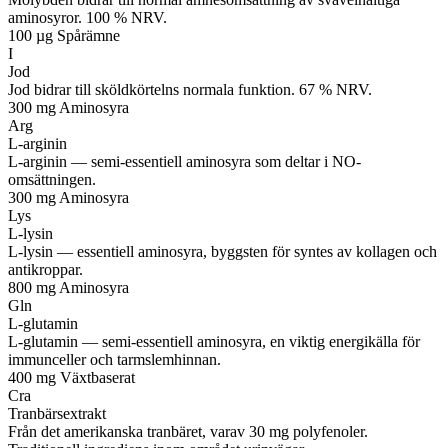
aminosyror. 100 % NRV.
100 µg
Spårämne
I
Jod
Jod bidrar till sköldkörtelns normala funktion. 67 % NRV.
300 mg
Aminosyra
Arg
L-arginin
L-arginin — semi-essentiell aminosyra som deltar i NO-
omsättningen.
300 mg
Aminosyra
Lys
L-lysin
L-lysin — essentiell aminosyra, byggsten för syntes av kollagen och
antikroppar.
800 mg
Aminosyra
Gln
L-glutamin
L-glutamin — semi-essentiell aminosyra, en viktig energikälla för
immunceller och tarmslemhinnan.
400 mg
Växtbaserat
Cra
Tranbärsextrakt
Från det amerikanska tranbäret, varav 30 mg polyfenoler.