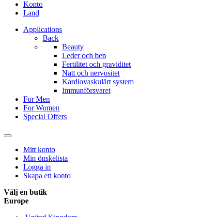
Konto
Land
Applications
Back
Beauty
Leder och ben
Fertilitet och graviditet
Natt och nervositet
Kardiovaskulärt system
Immunförsvaret
For Men
For Women
Special Offers
Mitt konto
Min önskelista
Logga in
Skapa ett konto
Välj en butik
Europe