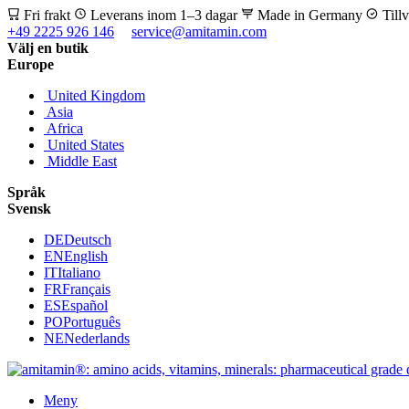
Fri frakt
Leverans inom 1–3 dagar
Made in Germany
Till
+49 2225 926 146
service@amitamin.com
Välj en butik
Europe
United Kingdom
Asia
Africa
United States
Middle East
Språk
Svensk
DE
Deutsch
EN
English
IT
Italiano
FR
Français
ES
Español
PO
Português
NE
Nederlands
Meny