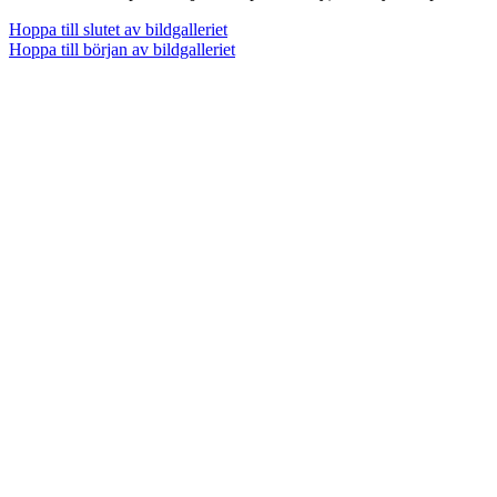
Hoppa till slutet av bildgalleriet
Hoppa till början av bildgalleriet