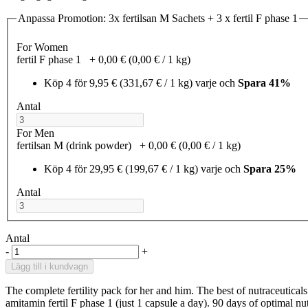
Anpassa Promotion: 3x fertilsan M Sachets + 3 x fertil F phase 1
For Women
fertil F phase 1
+
0,00 €
(0,00 €­ / 1 kg)
Köp 4 för
9,95 €
(331,67 €­ / 1 kg)
varje och
Spara
41%
Antal
For Men
fertilsan M (drink powder)
+
0,00 €
(0,00 €­ / 1 kg)
Köp 4 för
29,95 €
(199,67 €­ / 1 kg)
varje och
Spara
25%
Antal
Antal
-
+
Lägg till i kundvagn
The complete fertility pack for her and him. The best of nutraceutical
amitamin fertil F phase 1 (just 1 capsule a day). 90 days of optimal nu