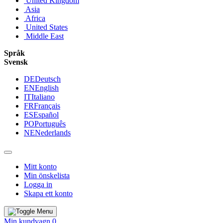
United Kingdom
Asia
Africa
United States
Middle East
Språk
Svensk
DE
Deutsch
EN
English
IT
Italiano
FR
Français
ES
Español
PO
Português
NE
Nederlands
Mitt konto
Min önskelista
Logga in
Skapa ett konto
Min kundvagn
0