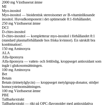
2000 mg
Växtbaserat ämne
MI
Myo-inositol
Myo-inositol — bioidentisk stereoisomer av B-vitaminliknande
inositol. Huvudkomponent i det optimerade 8:1-förhållandet.
250 mg
Växtbaserat ämne
DCI
D-chiro-inositol
D-chiro-inositol — kompletterar myo-inositol i förhållandet 8:1
(standard plasmaförhållande hos friska kvinnor). En särskilt bra
kombination!.
150 mg
Aminosyra
ALA
Alfa-liponsyra
Alfa-liponsyra — vatten- och fettlöslig, kroppseget antioxidant som
ingår i glukosomsättningen.
100 mg
Aminosyra
Bet
Betain
Betain (trimetylglycin) — kroppseget metylgrupp-donator, stödjer
homocysteinomsättningen.
100 mg
Växtbaserat ämne
PBE
Tallbarkextrakt
Tallbarkextrakt — rikt på OPC-flavonoider med antioxidativa