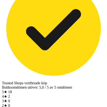
Trusted Shops
verifierade köp
Butiksomdömen utöver: 5,0 / 5 av 5 omdömen
5★
18
4★
2
3★
0
2★
0