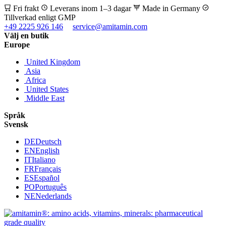
Fri frakt
Leverans inom 1–3 dagar
Made in Germany
Tillverkad enligt GMP
+49 2225 926 146
service@amitamin.com
Välj en butik
Europe
United Kingdom
Asia
Africa
United States
Middle East
Språk
Svensk
DE
Deutsch
EN
English
IT
Italiano
FR
Français
ES
Español
PO
Português
NE
Nederlands