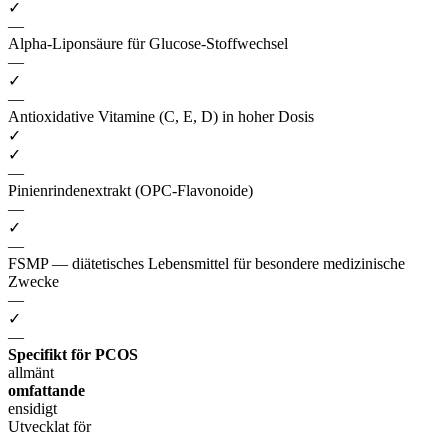
✓
—
Alpha-Liponsäure für Glucose-Stoffwechsel
—
✓
—
Antioxidative Vitamine (C, E, D) in hoher Dosis
✓
✓
—
Pinienrindenextrakt (OPC-Flavonoide)
—
✓
—
FSMP — diätetisches Lebensmittel für besondere medizinische
Zwecke
—
✓
—
Specifikt för PCOS
allmänt
omfattande
ensidigt
Utvecklat för