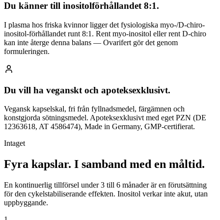
Du känner till inositolförhållandet 8:1.
I plasma hos friska kvinnor ligger det fysiologiska myo-/D-chiro-
inositol-förhållandet runt 8:1. Rent myo-inositol eller rent D-chiro
kan inte återge denna balans — Ovarifert gör det genom
formuleringen.
Du vill ha veganskt och apoteksexklusivt.
Vegansk kapselskal, fri från fyllnadsmedel, färgämnen och
konstgjorda sötningsmedel. Apoteksexklusivt med eget PZN (DE
12363618, AT 4586474), Made in Germany, GMP-certifierat.
Intaget
Fyra kapslar.
I samband med en måltid.
En kontinuerlig tillförsel under 3 till 6 månader är en förutsättning
för den cykelstabiliserande effekten. Inositol verkar inte akut, utan
uppbyggande.
1