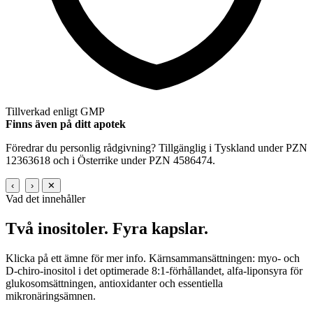
Tillverkad enligt GMP
Finns även på ditt apotek
Föredrar du personlig rådgivning? Tillgänglig i Tyskland under PZN
12363618 och i Österrike under PZN 4586474.
‹
›
✕
Vad det innehåller
Två inositoler.
Fyra kapslar.
Klicka på ett ämne för mer info. Kärnsammansättningen: myo- och
D-chiro-inositol i det optimerade 8:1-förhållandet, alfa-liponsyra för
glukosomsättningen, antioxidanter och essentiella
mikronäringsämnen.