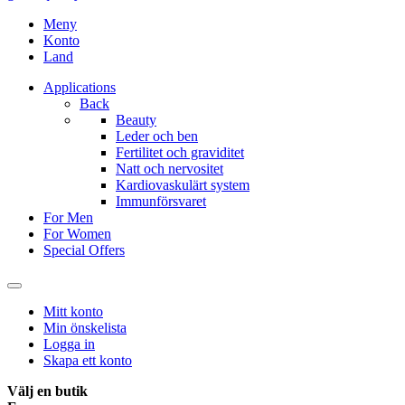
Meny
Konto
Land
Applications
Back
Beauty
Leder och ben
Fertilitet och graviditet
Natt och nervositet
Kardiovaskulärt system
Immunförsvaret
For Men
For Women
Special Offers
Mitt konto
Min önskelista
Logga in
Skapa ett konto
Välj en butik