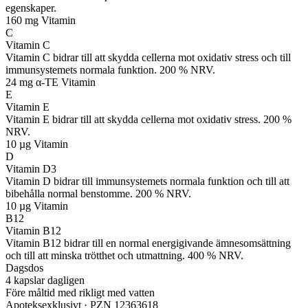
egenskaper.
160 mg
Vitamin
C
Vitamin C
Vitamin C bidrar till att skydda cellerna mot oxidativ stress och till
immunsystemets normala funktion. 200 % NRV.
24 mg α-TE
Vitamin
E
Vitamin E
Vitamin E bidrar till att skydda cellerna mot oxidativ stress. 200 %
NRV.
10 µg
Vitamin
D
Vitamin D3
Vitamin D bidrar till immunsystemets normala funktion och till att
bibehålla normal benstomme. 200 % NRV.
10 µg
Vitamin
B12
Vitamin B12
Vitamin B12 bidrar till en normal energigivande ämnesomsättning
och till att minska trötthet och utmattning. 400 % NRV.
Dagsdos
4 kapslar dagligen
Före måltid med rikligt med vatten
Apoteksexklusivt · PZN 12363618