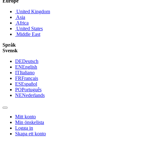
Europe
United Kingdom
Asia
Africa
United States
Middle East
Språk
Svensk
DE
Deutsch
EN
English
IT
Italiano
FR
Français
ES
Español
PO
Português
NE
Nederlands
Mitt konto
Min önskelista
Logga in
Skapa ett konto