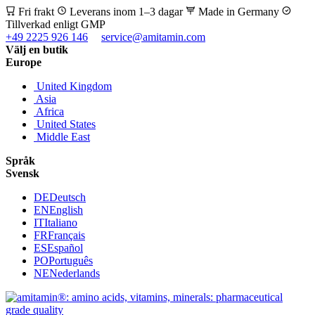
Fri frakt
Leverans inom 1–3 dagar
Made in Germany
Tillverkad enligt GMP
+49 2225 926 146
service@amitamin.com
Välj en butik
Europe
United Kingdom
Asia
Africa
United States
Middle East
Språk
Svensk
DE
Deutsch
EN
English
IT
Italiano
FR
Français
ES
Español
PO
Português
NE
Nederlands