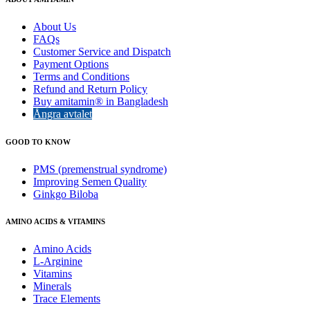
About Us
FAQs
Customer Service and Dispatch
Payment Options
Terms and Conditions
Refund and Return Policy
Buy amitamin® in Bangladesh
Ångra avtalet
GOOD TO KNOW
PMS (premenstrual syndrome)
Improving Semen Quality
Ginkgo Biloba
AMINO ACIDS & VITAMINS
Amino Acids
L-Arginine
Vitamins
Minerals
Trace Elements