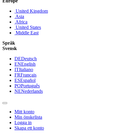
Europe
United Kingdom
Asia
Africa
United States
Middle East
Språk
Svensk
DE
Deutsch
EN
English
IT
Italiano
FR
Français
ES
Español
PO
Português
NE
Nederlands
Mitt konto
Min önskelista
Logga in
Skapa ett konto