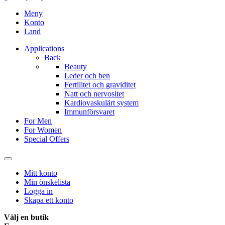
Meny
Konto
Land
Applications
Back
Beauty
Leder och ben
Fertilitet och graviditet
Natt och nervositet
Kardiovaskulärt system
Immunförsvaret
For Men
For Women
Special Offers
Mitt konto
Min önskelista
Logga in
Skapa ett konto
Välj en butik