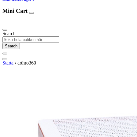
Mini Cart
Our Products
Search
Search
Starta
›
arthro360