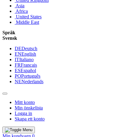
United Kingdom
Asia
Africa
United States
Middle East
Språk
Svensk
DE
Deutsch
EN
English
IT
Italiano
FR
Français
ES
Español
PO
Português
NE
Nederlands
Mitt konto
Min önskelista
Logga in
Skapa ett konto
Min kundvagn
0