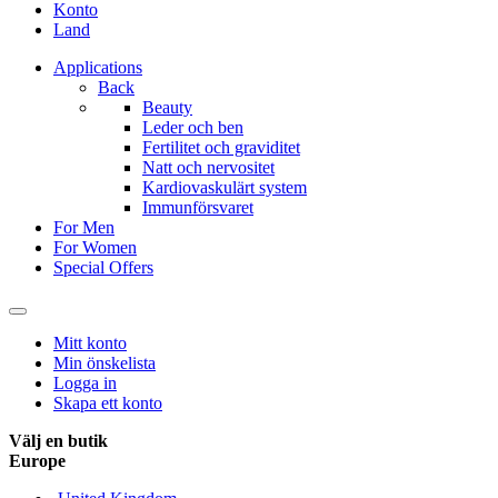
Konto
Land
Applications
Back
Beauty
Leder och ben
Fertilitet och graviditet
Natt och nervositet
Kardiovaskulärt system
Immunförsvaret
For Men
For Women
Special Offers
Mitt konto
Min önskelista
Logga in
Skapa ett konto
Välj en butik
Europe