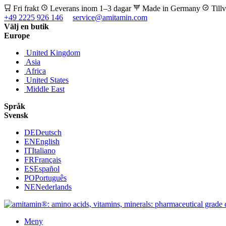
Fri frakt
Leverans inom 1–3 dagar
Made in Germany
Till
+49 2225 926 146
service@amitamin.com
Välj en butik
Europe
United Kingdom
Asia
Africa
United States
Middle East
Språk
Svensk
DE
Deutsch
EN
English
IT
Italiano
FR
Français
ES
Español
PO
Português
NE
Nederlands
Meny