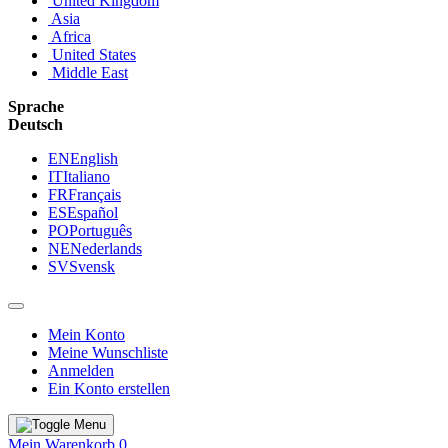
United Kingdom
Asia
Africa
United States
Middle East
Sprache
Deutsch
EN
English
IT
Italiano
FR
Français
ES
Español
PO
Português
NE
Nederlands
SV
Svensk
Mein Konto
Meine Wunschliste
Anmelden
Ein Konto erstellen
Mein Warenkorb
0