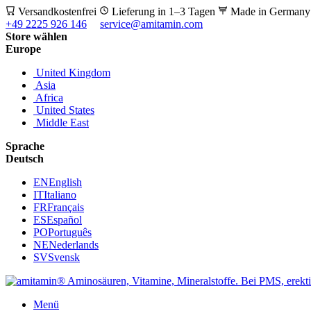
Versandkostenfrei
Lieferung in 1–3 Tagen
Made in German
+49 2225 926 146
service@amitamin.com
Store wählen
Europe
United Kingdom
Asia
Africa
United States
Middle East
Sprache
Deutsch
EN
English
IT
Italiano
FR
Français
ES
Español
PO
Português
NE
Nederlands
SV
Svensk
Menü