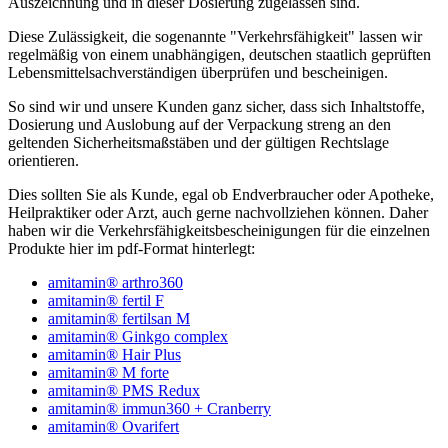
Auszeichnung und in dieser Dosierung zugelassen sind.
Diese Zulässigkeit, die sogenannte "Verkehrsfähigkeit" lassen wir
regelmäßig von einem unabhängigen, deutschen staatlich geprüften
Lebensmittelsachverständigen überprüfen und bescheinigen.
So sind wir und unsere Kunden ganz sicher, dass sich Inhaltstoffe,
Dosierung und Auslobung auf der Verpackung streng an den
geltenden Sicherheitsmaßstäben und der gültigen Rechtslage
orientieren.
Dies sollten Sie als Kunde, egal ob Endverbraucher oder Apotheke,
Heilpraktiker oder Arzt, auch gerne nachvollziehen können. Daher
haben wir die Verkehrsfähigkeitsbescheinigungen für die einzelnen
Produkte hier im pdf-Format hinterlegt:
amitamin® arthro360
amitamin® fertil F
amitamin® fertilsan M
amitamin® Ginkgo complex
amitamin® Hair Plus
amitamin® M forte
amitamin® PMS Redux
amitamin® immun360 + Cranberry
amitamin® Ovarifert