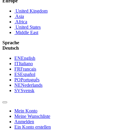
Europe
United Kingdom
Asia
Africa
United States
Middle East
Sprache
Deutsch
EN
English
IT
Italiano
FR
Français
ES
Español
PO
Português
NE
Nederlands
SV
Svensk
Mein Konto
Meine Wunschliste
Anmelden
Ein Konto erstellen