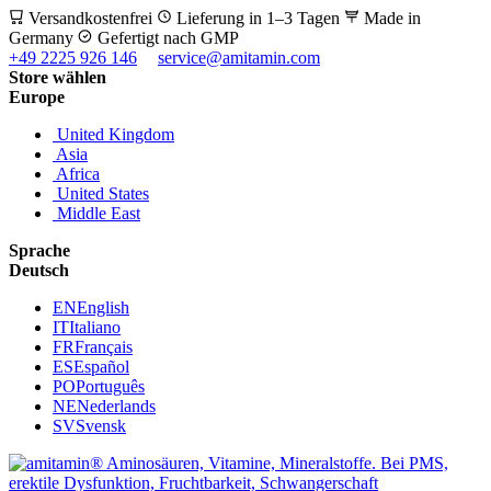
Versandkostenfrei
Lieferung in 1–3 Tagen
Made in
Germany
Gefertigt nach GMP
+49 2225 926 146
service@amitamin.com
Store wählen
Europe
United Kingdom
Asia
Africa
United States
Middle East
Sprache
Deutsch
EN
English
IT
Italiano
FR
Français
ES
Español
PO
Português
NE
Nederlands
SV
Svensk