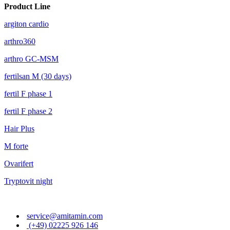
Product Line
argiton cardio
arthro360
arthro GC-MSM
fertilsan M (30 days)
fertil F phase 1
fertil F phase 2
Hair Plus
M forte
Ovarifert
Tryptovit night
service@amitamin.com
(+49) 02225 926 146