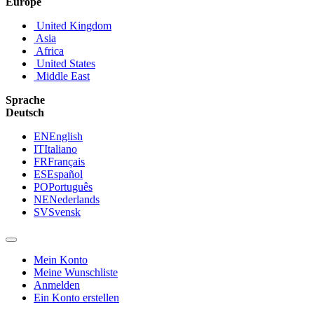
Europe
United Kingdom
Asia
Africa
United States
Middle East
Sprache
Deutsch
EN
English
IT
Italiano
FR
Français
ES
Español
PO
Português
NE
Nederlands
SV
Svensk
Mein Konto
Meine Wunschliste
Anmelden
Ein Konto erstellen