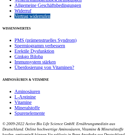
Allgemeine Geschäftsbedingungen
Widerruf
Vertrag widerrufen
WISSENSWERTES
PMS (prämenstruelles Syndrom)
Spermiogramm verbessern
Erektile Dysfunktion
Ginkgo Biloba
Immunsystem stärken
Überdosierung von Vitaminen?
AMINOSÄUREN & VITAMINE
Aminosäuren
L-Arginine
Vitamine
Mineralstoffe
Spurenelemente
© 2009-2022 Active Bio Life Science GmbH: Ernährungsmedizin aus
Deutschland. Online hochwertige Aminosäuren, Vitamine & Mineralstoffe
kaufen. amitamin® können Sie exklusiv in Ihrer Apotheke aus Deutschland