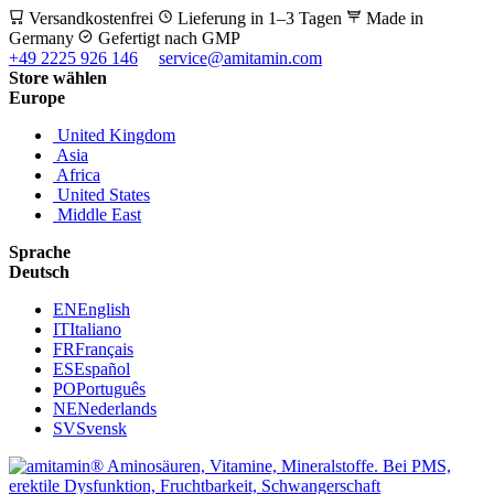
Versandkostenfrei
Lieferung in 1–3 Tagen
Made in
Germany
Gefertigt nach GMP
+49 2225 926 146
service@amitamin.com
Store wählen
Europe
United Kingdom
Asia
Africa
United States
Middle East
Sprache
Deutsch
EN
English
IT
Italiano
FR
Français
ES
Español
PO
Português
NE
Nederlands
SV
Svensk