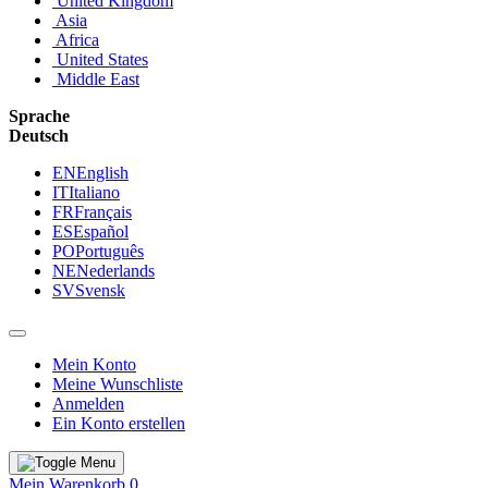
United Kingdom
Asia
Africa
United States
Middle East
Sprache
Deutsch
EN
English
IT
Italiano
FR
Français
ES
Español
PO
Português
NE
Nederlands
SV
Svensk
Mein Konto
Meine Wunschliste
Anmelden
Ein Konto erstellen
Mein Warenkorb
0