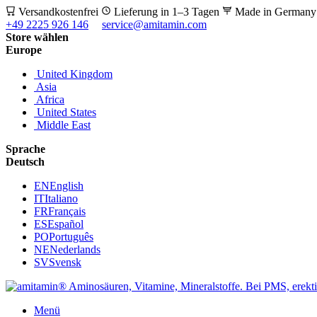
Versandkostenfrei
Lieferung in 1–3 Tagen
Made in German
+49 2225 926 146
service@amitamin.com
Store wählen
Europe
United Kingdom
Asia
Africa
United States
Middle East
Sprache
Deutsch
EN
English
IT
Italiano
FR
Français
ES
Español
PO
Português
NE
Nederlands
SV
Svensk
Menü