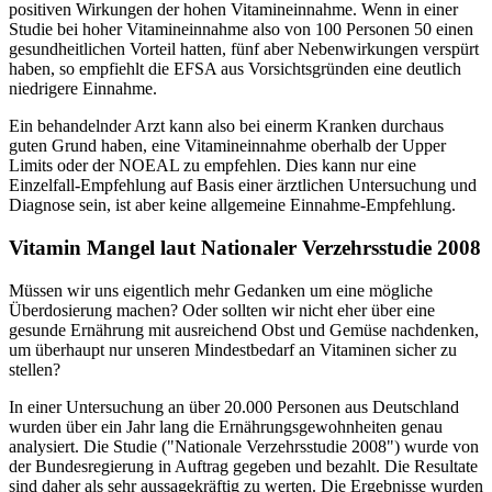
positiven Wirkungen der hohen Vitamineinnahme. Wenn in einer
Studie bei hoher Vitamineinnahme also von 100 Personen 50 einen
gesundheitlichen Vorteil hatten, fünf aber Nebenwirkungen verspürt
haben, so empfiehlt die EFSA aus Vorsichtsgründen eine deutlich
niedrigere Einnahme.
Ein behandelnder Arzt kann also bei einerm Kranken durchaus
guten Grund haben, eine Vitamineinnahme oberhalb der Upper
Limits oder der NOEAL zu empfehlen. Dies kann nur eine
Einzelfall-Empfehlung auf Basis einer ärztlichen Untersuchung und
Diagnose sein, ist aber keine allgemeine Einnahme-Empfehlung.
Vitamin Mangel laut Nationaler Verzehrsstudie 2008
Müssen wir uns eigentlich mehr Gedanken um eine mögliche
Überdosierung machen? Oder sollten wir nicht eher über eine
gesunde Ernährung mit ausreichend Obst und Gemüse nachdenken,
um überhaupt nur unseren Mindestbedarf an Vitaminen sicher zu
stellen?
In einer Untersuchung an über 20.000 Personen aus Deutschland
wurden über ein Jahr lang die Ernährungsgewohnheiten genau
analysiert. Die Studie ("Nationale Verzehrsstudie 2008") wurde von
der Bundesregierung in Auftrag gegeben und bezahlt. Die Resultate
sind daher als sehr aussagekräftig zu werten. Die Ergebnisse wurden