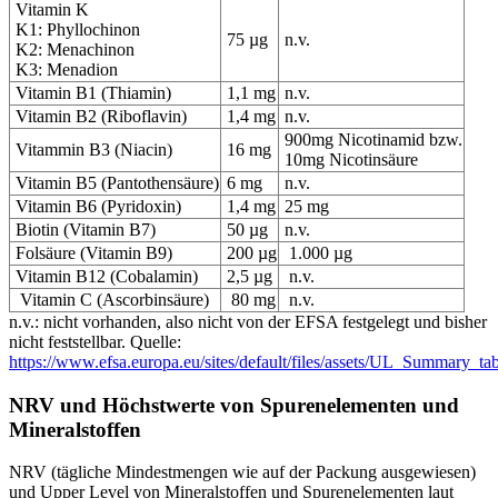
Vitamin K
K1: Phyllochinon
75 µg
n.v.
K2: Menachinon
K3: Menadion
Vitamin B1 (Thiamin)
1,1 mg
n.v.
Vitamin B2 (Riboflavin)
1,4 mg
n.v.
900mg Nicotinamid bzw.
Vitammin B3 (Niacin)
16 mg
10mg Nicotinsäure
Vitamin B5 (Pantothensäure)
6 mg
n.v.
Vitamin B6 (Pyridoxin)
1,4 mg
25 mg
Biotin (Vitamin B7)
50 µg
n.v.
Folsäure (Vitamin B9)
200 µg
1.000 µg
Vitamin B12 (Cobalamin)
2,5 µg
n.v.
Vitamin C (Ascorbinsäure)
80 mg
n.v.
n.v.: nicht vorhanden, also nicht von der EFSA festgelegt und bisher
nicht feststellbar. Quelle:
https://www.efsa.europa.eu/sites/default/files/assets/UL_Summary_tab
NRV und Höchstwerte von Spurenelementen und
Mineralstoffen
NRV (tägliche Mindestmengen wie auf der Packung ausgewiesen)
und Upper Level von Mineralstoffen und Spurenelementen laut