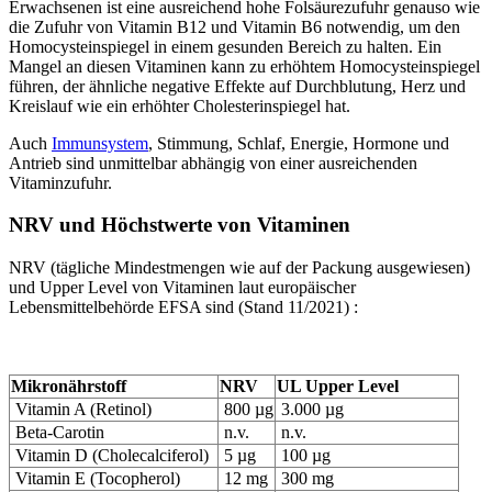
Erwachsenen ist eine ausreichend hohe Folsäurezufuhr genauso wie
die Zufuhr von Vitamin B12 und Vitamin B6 notwendig, um den
Homocysteinspiegel in einem gesunden Bereich zu halten. Ein
Mangel an diesen Vitaminen kann zu erhöhtem Homocysteinspiegel
führen, der ähnliche negative Effekte auf Durchblutung, Herz und
Kreislauf wie ein erhöhter Cholesterinspiegel hat.
Auch
Immunsystem
, Stimmung, Schlaf, Energie, Hormone und
Antrieb sind unmittelbar abhängig von einer ausreichenden
Vitaminzufuhr.
NRV und Höchstwerte von Vitaminen
NRV (tägliche Mindestmengen wie auf der Packung ausgewiesen)
und Upper Level von Vitaminen laut europäischer
Lebensmittelbehörde EFSA sind (Stand 11/2021) :
Mikronährstoff
NRV
UL Upper Level
Vitamin A (Retinol)
800 µg
3.000 µg
Beta-Carotin
n.v.
n.v.
Vitamin D (Cholecalciferol)
5 µg
100 µg
Vitamin E (Tocopherol)
12 mg
300 mg