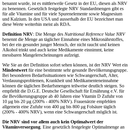
benannt wurde, ist es mittlerweile Gesetz in der EU, diesen als NRV
zu benennen. Gesetzlich festgelegte NRV Standardmengen gibt es
für alle Vitamine und für viele Spurenelemente sowie Magnesium
und Kalzium. In den USA und ausserhalb der EU bezeichnet man
diese Werte weiterhin meist als RDA.
Definition NRV
: Die Menge des
Nutritional Reference Value NRV
benennt die Menge an täglicher Einnahme eines Mikronährstoffes,
bei der ein gesunder junger Mensch, der nicht raucht und keinen
Alkohol trinkt und auch keine Medikamente einnimmt, keine
messbaren Mangelerscheinungen aufzeigt.
Wie Sie an der Definition sofort sehen können, ist der NRV Wert ein
Mindestwert
für eine bestimmte sehr gesunde Bevölkerungsgruppe.
Bei besonderen Bedarfssituationen wie Schwangerschaft, Alter,
Verdauungsproblemen, Krankheit und Medikamenteneinnahme
können die täglichen Bedarfsmengen teilweise deutlich steigen. So
empfiehlt die D.G.E. Deutsche Gesellschaft für Ernährung e.V. für
die Bevölkerungsgruppe ab 40 Jahren eine Vitamin D Zufuhr von
10 µg bis 20 µg (200% - 400% NRV). Frauenärzte empfehlen
allgemein eine Zufuhr von 400 µg bis 800 µg Folsäure täglich
(200% - 400% NRV), wenn eine Schwangerschaft möglich ist.
Die NRV sind vor allem auch kein Optimalwert der
Vitaminversorgung
. Eine gesetzlich festgelegte Optimalmenge an