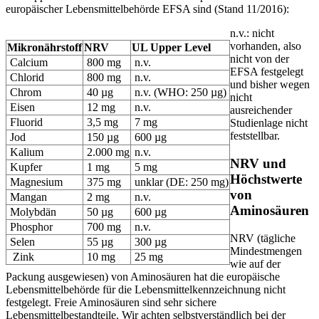
europäischer Lebensmittelbehörde EFSA sind (Stand 11/2016):
n.v.: nicht
vorhanden, also
Mikronährstoff
NRV
UL Upper Level
nicht von der
Calcium
800 mg
n.v.
EFSA festgelegt
Chlorid
800 mg
n.v.
und bisher wegen
Chrom
40 µg
n.v. (WHO: 250 µg)
nicht
Eisen
12 mg
n.v.
ausreichender
Fluorid
3,5 mg
7 mg
Studienlage nicht
feststellbar.
Jod
150 µg
600 µg
Kalium
2.000 mg
n.v.
NRV und
Kupfer
1 mg
5 mg
Höchstwerte
Magnesium
375 mg
unklar (DE: 250 mg)
von
Mangan
2 mg
n.v.
Aminosäuren
Molybdän
50 µg
600 µg
Phosphor
700 mg
n.v.
NRV (tägliche
Selen
55 µg
300 µg
Mindestmengen
Zink
10 mg
25 mg
wie auf der
Packung ausgewiesen) von Aminosäuren hat die europäische
Lebensmittelbehörde für die Lebensmittelkennzeichnung nicht
festgelegt. Freie Aminosäuren sind sehr sichere
Lebensmittelbestandteile. Wir achten selbstverständlich bei der