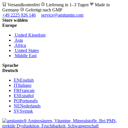
Versandkostenfrei
Lieferung in 1–3 Tagen
Made in
Germany
Gefertigt nach GMP
+49 2225 926 146
service@amitamin.com
Store wählen
Europe
United Kingdom
Asia
Africa
United States
Middle East
Sprache
Deutsch
EN
English
IT
Italiano
FR
Français
ES
Español
PO
Português
NE
Nederlands
SV
Svensk