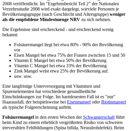
2008 veröffentlicht. Im "Ergebnisbericht Teil 2" der Nationalen
Verzehrsstudie 2008 wird exakt dargelegt, wieviele Personen je
Bevölkerungsgruppe (nach Geschlecht und Altersgruppe)
weniger
als die empfohlene Mindestmenge NRV
zu sich nehmen.
Die Ergebnisse sind erschreckend - und erschreckend wenig
bekannt:
Folsäuremangel liegt bei etwa 80% - 90% der Bevölkerung
vor
Eisen Mangel bei etwa 75% der Frauen zwischen 15 und 50
Vitamin E Mangel bei etwa 50% der Bevölkerung
Vitamin C Mangel bei etwa 33% der Bevölkerung
Zink Mangel weist etwa 25% der Bevölkerung auf.
usw. usw.
Eine langfristige Unterversorgung mit Vitaminen und
Spurenelementen hat verschiedene gesundheitliche
Einschränkungen zur Folge. Im harmlosesten Fall ist es "nur"
Haarausfall, der beispielsweise bei
Eisenmangel
oder
Biotinmangel
als typische Folgeerscheinung auftritt.
Folsäuremangel
in den ersten Wochen der
Schwangerschaft
führt
beim Kind zu einem erheblich vergrößerten Risiko von schweren
irreversiblen Fehlbildungen (Spina bifida, Neuralrohdefekt). Beim