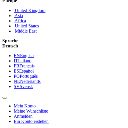
Europe
United Kingdom
Asia
Africa
United States
Middle East
Sprache
Deutsch
EN
English
IT
Italiano
FR
Français
ES
Español
PO
Português
NE
Nederlands
SV
Svensk
Mein Konto
Meine Wunschliste
Anmelden
Ein Konto erstellen