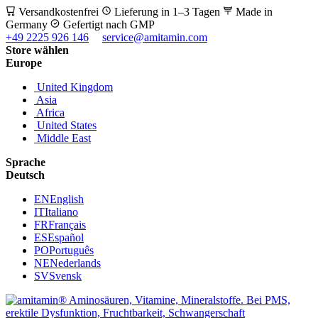
Versandkostenfrei
Lieferung in 1–3 Tagen
Made in
Germany
Gefertigt nach GMP
+49 2225 926 146
service@amitamin.com
Store wählen
Europe
United Kingdom
Asia
Africa
United States
Middle East
Sprache
Deutsch
EN
English
IT
Italiano
FR
Français
ES
Español
PO
Português
NE
Nederlands
SV
Svensk