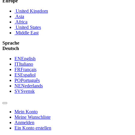
Europe
United Kingdom
Asia
Africa
United States
Middle East
Sprache
Deutsch
EN
English
IT
Italiano
FR
Français
ES
Español
PO
Português
NE
Nederlands
SV
Svensk
Mein Konto
Meine Wunschliste
Anmelden
Ein Konto erstellen