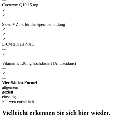
—
Coenzym Q10 15 mg
✓
✓
—
Selen + Zink für die Spermienbildung
✓
✓
✓
L-Cystein als NAC
—
✓
—
Vitamin E 120mg hochdosiert (Antioxidans)
—
✓
—
Vier-Säulen-Formel
allgemein
gezielt
einseitig
Für wen entwickelt
Vielleicht erkennen Sie
sich hier wieder.