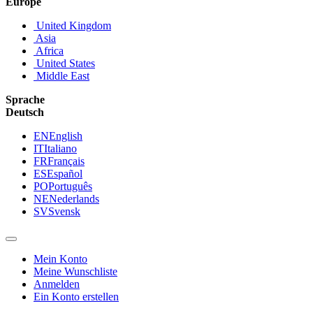
Europe
United Kingdom
Asia
Africa
United States
Middle East
Sprache
Deutsch
EN
English
IT
Italiano
FR
Français
ES
Español
PO
Português
NE
Nederlands
SV
Svensk
Mein Konto
Meine Wunschliste
Anmelden
Ein Konto erstellen