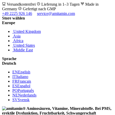
Versandkostenfrei
Lieferung in 1–3 Tagen
Made in
Germany
Gefertigt nach GMP
+49 2225 926 146
service@amitamin.com
Store wählen
Europe
United Kingdom
Asia
Africa
United States
Middle East
Sprache
Deutsch
EN
English
IT
Italiano
FR
Français
ES
Español
PO
Português
NE
Nederlands
SV
Svensk