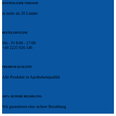
KOSTENLOSER VERSAND
in mehr als 20 Länder
BESTELLHOTLINE
Mo - Fr 8:00 - 17:00
+49 2225 926 146
PREMIUM QUALITÄT
Alle Produkte in Apothekenqualität
100% SICHERE BEZAHLUNG
Wir garantieren eine sichere Bezahlung