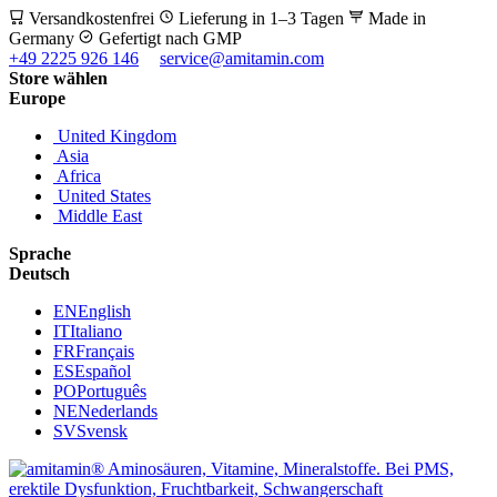
Versandkostenfrei
Lieferung in 1–3 Tagen
Made in
Germany
Gefertigt nach GMP
+49 2225 926 146
service@amitamin.com
Store wählen
Europe
United Kingdom
Asia
Africa
United States
Middle East
Sprache
Deutsch
EN
English
IT
Italiano
FR
Français
ES
Español
PO
Português
NE
Nederlands
SV
Svensk