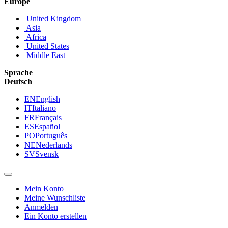
Europe
United Kingdom
Asia
Africa
United States
Middle East
Sprache
Deutsch
EN
English
IT
Italiano
FR
Français
ES
Español
PO
Português
NE
Nederlands
SV
Svensk
Mein Konto
Meine Wunschliste
Anmelden
Ein Konto erstellen