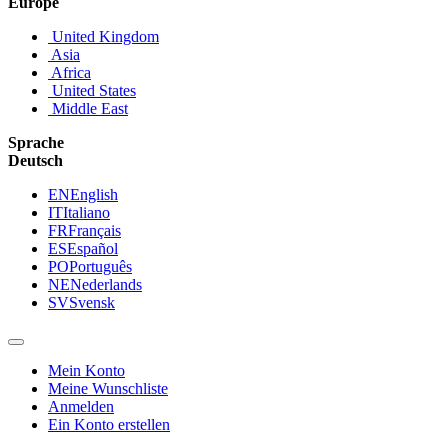
Europe
United Kingdom
Asia
Africa
United States
Middle East
Sprache
Deutsch
EN
English
IT
Italiano
FR
Français
ES
Español
PO
Português
NE
Nederlands
SV
Svensk
Mein Konto
Meine Wunschliste
Anmelden
Ein Konto erstellen