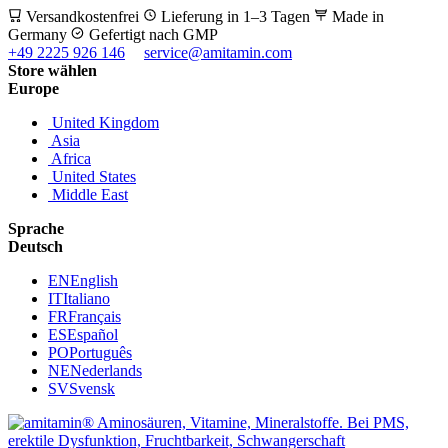
Versandkostenfrei
Lieferung in 1–3 Tagen
Made in
Germany
Gefertigt nach GMP
+49 2225 926 146
service@amitamin.com
Store wählen
Europe
United Kingdom
Asia
Africa
United States
Middle East
Sprache
Deutsch
EN
English
IT
Italiano
FR
Français
ES
Español
PO
Português
NE
Nederlands
SV
Svensk