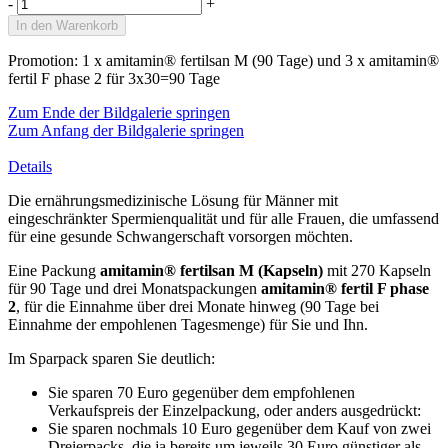
-
+
In den Warenkorb
Promotion: 1 x amitamin® fertilsan M (90 Tage) und 3 x amitamin®
fertil F phase 2 für 3x30=90 Tage
Zum Ende der Bildgalerie springen
Zum Anfang der Bildgalerie springen
Details
Die ernährungsmedizinische Lösung für Männer mit
eingeschränkter Spermienqualität und für alle Frauen, die umfassend
für eine gesunde Schwangerschaft vorsorgen möchten.
Eine Packung
amitamin® fertilsan M (Kapseln)
mit 270 Kapseln
für 90 Tage und drei Monatspackungen
amitamin® fertil F phase
2
, für die Einnahme über drei Monate hinweg (90 Tage bei
Einnahme der empohlenen Tagesmenge) für Sie und Ihn.
Im Sparpack sparen Sie deutlich:
Sie sparen 70 Euro gegenüber dem empfohlenen
Verkaufspreis der Einzelpackung, oder anders ausgedrückt:
Sie sparen nochmals 10 Euro gegenüber dem Kauf von zwei
Dreierpacks, die ja bereits um jeweils 30 Euro günstiger als