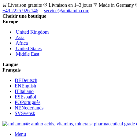
Livraison gratuite
Livraison en 1–3 jours
Made in Germany
+49 2225 926 146
service@amitamin.com
Choisir une boutique
Europe
United Kingdom
Asia
Africa
United States
Middle East
Langue
Français
DE
Deutsch
EN
English
IT
Italiano
ES
Español
PO
Português
NE
Nederlands
SV
Svensk
Menu