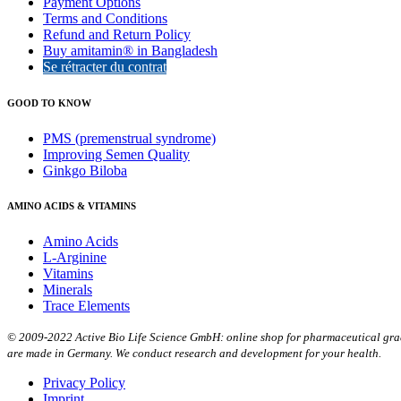
Payment Options
Terms and Conditions
Refund and Return Policy
Buy amitamin® in Bangladesh
Se rétracter du contrat
GOOD TO KNOW
PMS (premenstrual syndrome)
Improving Semen Quality
Ginkgo Biloba
AMINO ACIDS & VITAMINS
Amino Acids
L-Arginine
Vitamins
Minerals
Trace Elements
© 2009-2022 Active Bio Life Science GmbH: online shop for pharmaceutical grade
are made in Germany. We conduct research and development for your health.
Privacy Policy
Imprint