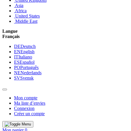
United Kingdom
Asia
Africa
United States
Middle East
Langue
Français
DE
Deutsch
EN
English
IT
Italiano
ES
Español
PO
Português
NE
Nederlands
SV
Svensk
Mon compte
Ma liste d’envies
Connexion
Créer un compte
Mon panier
0