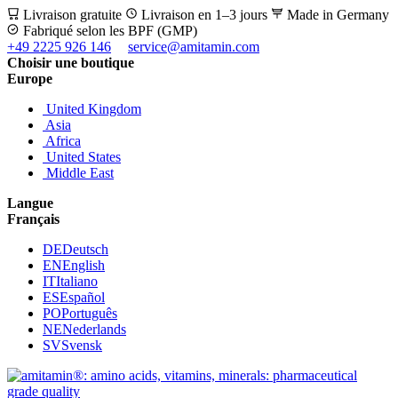
Livraison gratuite
Livraison en 1–3 jours
Made in Germany
Fabriqué selon les BPF (GMP)
+49 2225 926 146
service@amitamin.com
Choisir une boutique
Europe
United Kingdom
Asia
Africa
United States
Middle East
Langue
Français
DE
Deutsch
EN
English
IT
Italiano
ES
Español
PO
Português
NE
Nederlands
SV
Svensk