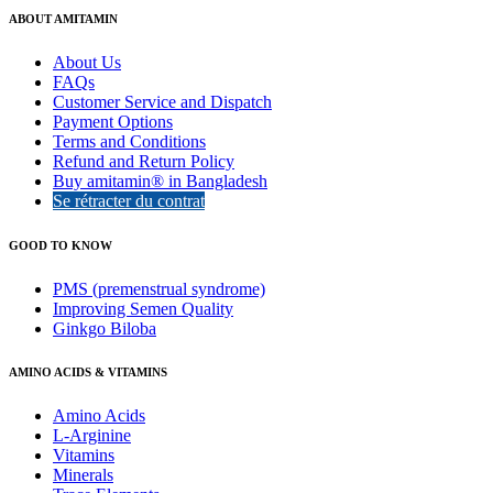
ABOUT AMITAMIN
About Us
FAQs
Customer Service and Dispatch
Payment Options
Terms and Conditions
Refund and Return Policy
Buy amitamin® in Bangladesh
Se rétracter du contrat
GOOD TO KNOW
PMS (premenstrual syndrome)
Improving Semen Quality
Ginkgo Biloba
AMINO ACIDS & VITAMINS
Amino Acids
L-Arginine
Vitamins
Minerals