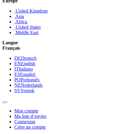
Europe
United Kingdom
Asia
Africa
United States
Middle East
Langue
Français
DE
Deutsch
EN
English
IT
Italiano
ES
Español
PO
Português
NE
Nederlands
SV
Svensk
Mon compte
Ma liste d’envies
Connexion
Créer un compte