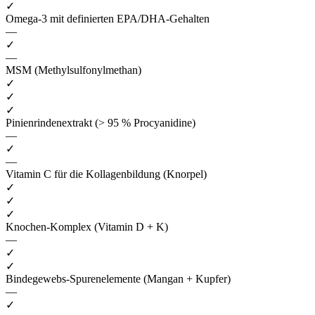
✓
Omega-3 mit definierten EPA/DHA-Gehalten
—
✓
—
MSM (Methylsulfonylmethan)
✓
✓
✓
Pinienrindenextrakt (> 95 % Procyanidine)
—
✓
—
Vitamin C für die Kollagenbildung (Knorpel)
✓
✓
✓
Knochen-Komplex (Vitamin D + K)
—
✓
✓
Bindegewebs-Spurenelemente (Mangan + Kupfer)
—
✓