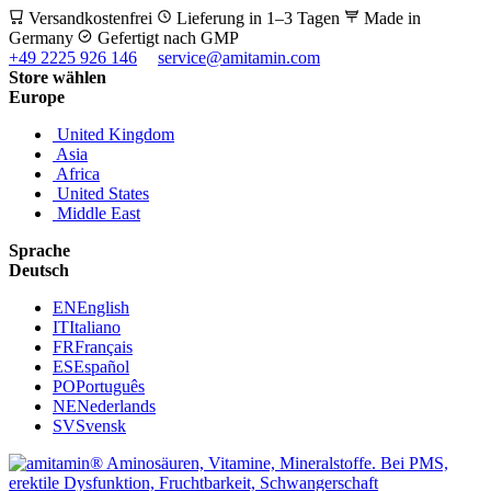
Versandkostenfrei
Lieferung in 1–3 Tagen
Made in
Germany
Gefertigt nach GMP
+49 2225 926 146
service@amitamin.com
Store wählen
Europe
United Kingdom
Asia
Africa
United States
Middle East
Sprache
Deutsch
EN
English
IT
Italiano
FR
Français
ES
Español
PO
Português
NE
Nederlands
SV
Svensk