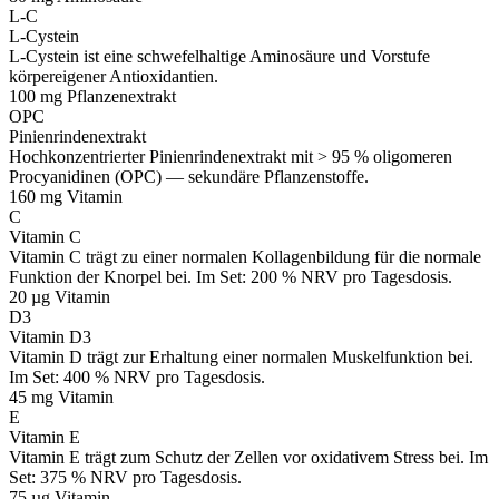
L-C
L-Cystein
L-Cystein ist eine schwefelhaltige Aminosäure und Vorstufe
körpereigener Antioxidantien.
100 mg
Pflanzenextrakt
OPC
Pinienrindenextrakt
Hochkonzentrierter Pinienrindenextrakt mit > 95 % oligomeren
Procyanidinen (OPC) — sekundäre Pflanzenstoffe.
160 mg
Vitamin
C
Vitamin C
Vitamin C trägt zu einer normalen Kollagenbildung für die normale
Funktion der Knorpel bei. Im Set: 200 % NRV pro Tagesdosis.
20 µg
Vitamin
D3
Vitamin D3
Vitamin D trägt zur Erhaltung einer normalen Muskelfunktion bei.
Im Set: 400 % NRV pro Tagesdosis.
45 mg
Vitamin
E
Vitamin E
Vitamin E trägt zum Schutz der Zellen vor oxidativem Stress bei. Im
Set: 375 % NRV pro Tagesdosis.
75 µg
Vitamin