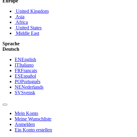
Europe
United Kingdom
Asia
Africa
United States
Middle East
Sprache
Deutsch
EN
English
IT
Italiano
FR
Français
ES
Español
PO
Português
NE
Nederlands
SV
Svensk
Mein Konto
Meine Wunschliste
Anmelden
Ein Konto erstellen