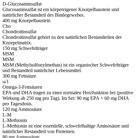
D-Glucosaminsulfat
Glucosaminsulfat ist ein körpereigener Knorpelbaustein und
natürlicher Bestandteil des Bindegewebes.
400 mg
Knorpelbaustein
Cho
Chondroitinsulfat
Chondroitinsulfat gehört zu den natürlichen Bestandteilen der
Knorpelmatrix.
150 mg
Schwefelträger
MSM
MSM
MSM (Methylsulfonylmethan) ist ein organischer Schwefelträger
und Bestandteil natürlicher Lebensmittel.
300 mg
Fettsäure
ω3
Omega-3-Fettsäuren
EPA und DHA tragen zu einer normalen Herzfunktion bei (positive
Wirkung ab 250 mg pro Tag). Im Set: 90 mg EPA + 60 mg DHA
pro Tagesdosis.
120 mg
Aminosäure
L-M
L-Methionin
L-Methionin ist eine essentielle, schwefelhaltige Aminosäure und
natürlicher Bestandteil von Proteinen.
80 mg
Aminosäure